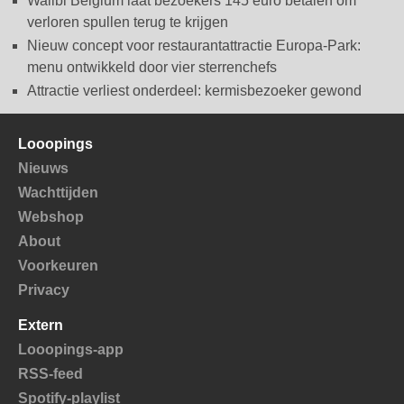
Walibi Belgium laat bezoekers 145 euro betalen om
verloren spullen terug te krijgen
Nieuw concept voor restaurantattractie Europa-Park:
menu ontwikkeld door vier sterrenchefs
Attractie verliest onderdeel: kermisbezoeker gewond
Looopings
Nieuws
Wachttijden
Webshop
About
Voorkeuren
Privacy
Extern
Looopings-app
RSS-feed
Spotify-playlist