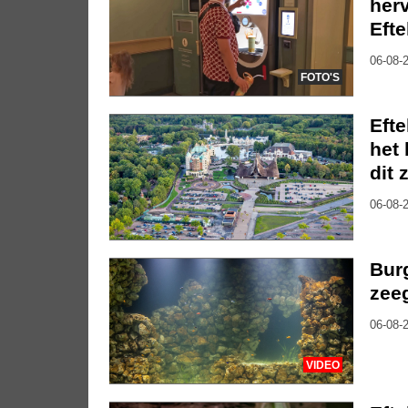
herv
Efte
06-08-2
FOTO'S
Eft
het 
dit 
06-08-2
Bur
zee
06-08-2
VIDEO