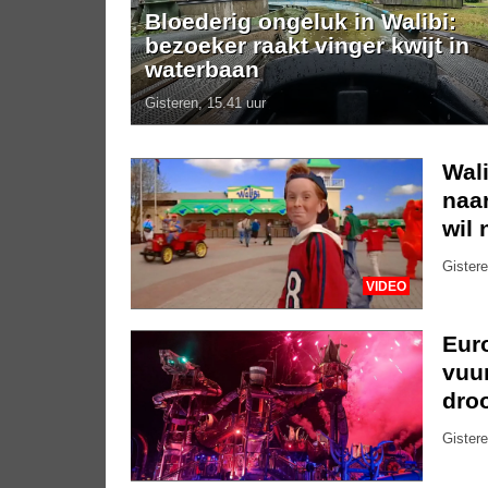
Bloederig ongeluk in Walibi:
bezoeker raakt vinger kwijt in
waterbaan
Gisteren, 15.41 uur
Wali
naar
wil 
Gistere
VIDEO
Eur
vuu
dro
Gistere