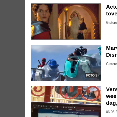
Acte
tove
Gistere
Marv
Dis
Gistere
FOTO'S
Ver
weer
dag
06-08-2