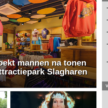
zoekt mannen na tonen
ttractiepark Slagharen
V