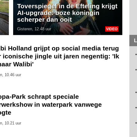
Toverspiegel in de Efteling krijgt
AI-upgrade: boze koningin
scherper dan ooit
Gisteren, 12.48 uur
VIDEO
L
bi Holland grijpt op social media terug
 iconische jingle uit jaren negentig: 'Ik
naar Walibi'
n, 10.46 uur
opa-Park schrapt speciale
rwerkshow in waterpark vanwege
ogte
n, 10.21 uur