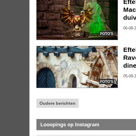
Eft
Mac
dui
06-08-2
FOTO'S
Efte
Rave
dine
05-08-2
FOTO'S
Oudere berichten
Looopings op Instagram