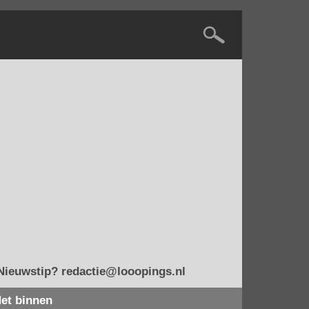
Nieuwstip? redactie@looopings.nl
et binnen