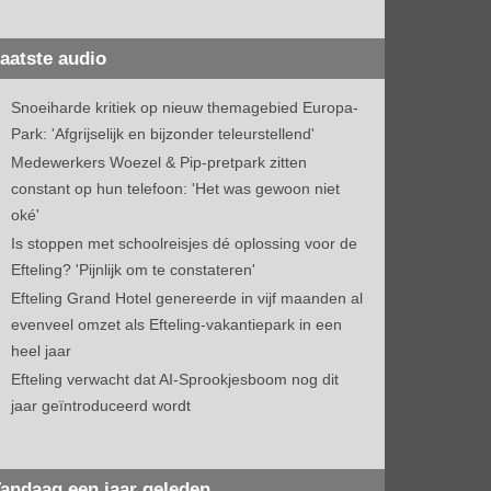
aatste audio
Snoeiharde kritiek op nieuw themagebied Europa-
Park: 'Afgrijselijk en bijzonder teleurstellend'
Medewerkers Woezel & Pip-pretpark zitten
constant op hun telefoon: 'Het was gewoon niet
oké'
Is stoppen met schoolreisjes dé oplossing voor de
Efteling? 'Pijnlijk om te constateren'
Efteling Grand Hotel genereerde in vijf maanden al
evenveel omzet als Efteling-vakantiepark in een
heel jaar
Efteling verwacht dat AI-Sprookjesboom nog dit
jaar geïntroduceerd wordt
andaag een jaar geleden