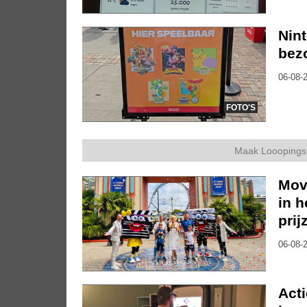
Nin
bez
06-08-2
FOTO'S
Maak Looopings 
Movi
in h
pri
06-08-2
Act