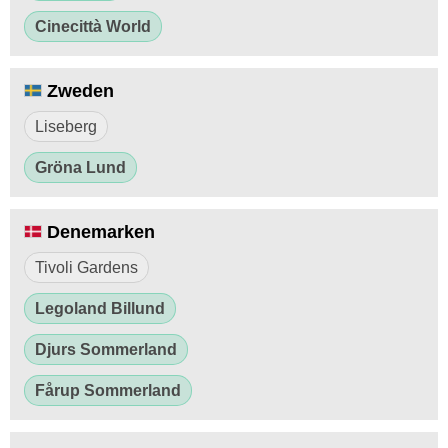
Cinecittà World
Zweden
Liseberg
Gröna Lund
Denemarken
Tivoli Gardens
Legoland Billund
Djurs Sommerland
Fårup Sommerland