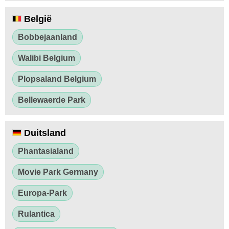
België
Bobbejaanland
Walibi Belgium
Plopsaland Belgium
Bellewaerde Park
Duitsland
Phantasialand
Movie Park Germany
Europa-Park
Rulantica