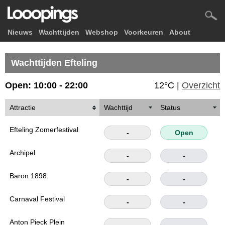
Nieuws
Wachttijden
Webshop
Voorkeuren
About
Wachttijden Efteling
Open: 10:00 - 22:00
12°C |
Overzicht
Attractie
Wachttijd
Status
Efteling Zomerfestival
-
Open
Archipel
-
-
Baron 1898
-
-
Carnaval Festival
-
-
Anton Pieck Plein