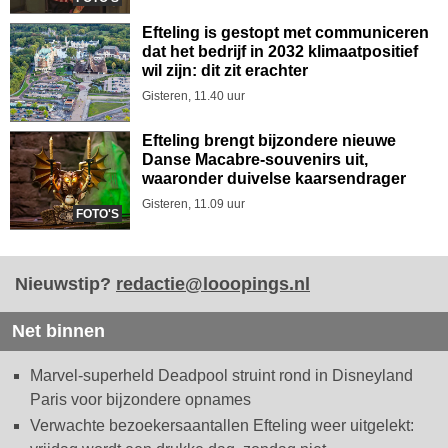
Efteling is gestopt met communiceren
dat het bedrijf in 2032 klimaatpositief
wil zijn: dit zit erachter
Gisteren, 11.40 uur
Efteling brengt bijzondere nieuwe
Danse Macabre-souvenirs uit,
waaronder duivelse kaarsendrager
Gisteren, 11.09 uur
FOTO'S
Nieuwstip?
redactie@looopings.nl
Net binnen
Marvel-superheld Deadpool struint rond in Disneyland
Paris voor bijzondere opnames
Verwachte bezoekersaantallen Efteling weer uitgelekt: