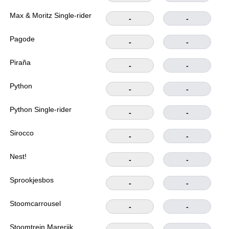
Max & Moritz Single-rider
-
-
Pagode
-
-
Piraña
-
-
Python
-
-
Python Single-rider
-
-
Sirocco
-
-
Nest!
-
-
Sprookjesbos
-
-
Stoomcarrousel
-
-
Stoomtrein Marerijk