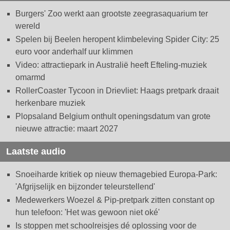
Burgers' Zoo werkt aan grootste zeegrasaquarium ter
wereld
Spelen bij Beelen heropent klimbeleving Spider City: 25
euro voor anderhalf uur klimmen
Video: attractiepark in Australië heeft Efteling-muziek
omarmd
RollerCoaster Tycoon in Drievliet: Haags pretpark draait
herkenbare muziek
Plopsaland Belgium onthult openingsdatum van grote
nieuwe attractie: maart 2027
Laatste audio
Snoeiharde kritiek op nieuw themagebied Europa-Park:
'Afgrijselijk en bijzonder teleurstellend'
Medewerkers Woezel & Pip-pretpark zitten constant op
hun telefoon: 'Het was gewoon niet oké'
Is stoppen met schoolreisjes dé oplossing voor de