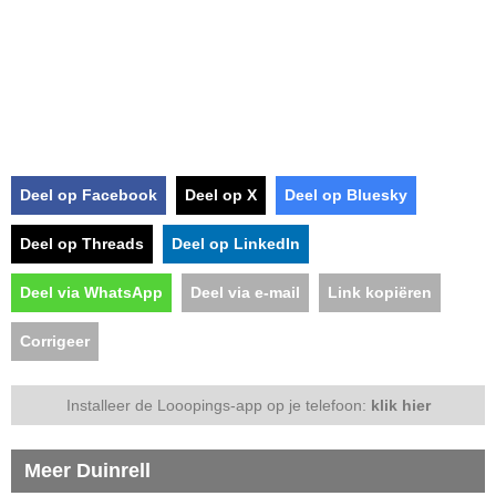
Deel op Facebook
Deel op X
Deel op Bluesky
Deel op Threads
Deel op LinkedIn
Deel via WhatsApp
Deel via e-mail
Link kopiëren
Corrigeer
Installeer de Looopings-app op je telefoon:
klik hier
Meer Duinrell