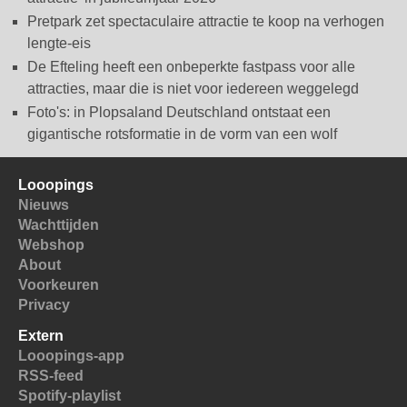
Pretpark zet spectaculaire attractie te koop na verhogen
lengte-eis
De Efteling heeft een onbeperkte fastpass voor alle
attracties, maar die is niet voor iedereen weggelegd
Foto's: in Plopsaland Deutschland ontstaat een
gigantische rotsformatie in de vorm van een wolf
Looopings
Nieuws
Wachttijden
Webshop
About
Voorkeuren
Privacy
Extern
Looopings-app
RSS-feed
Spotify-playlist