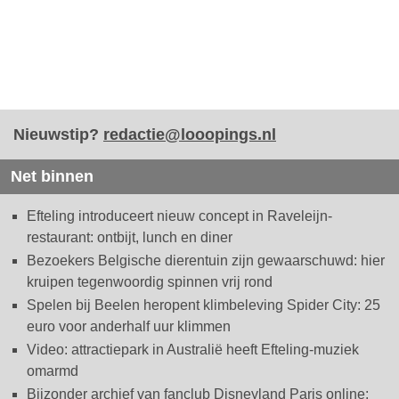
Nieuwstip?
redactie@looopings.nl
Net binnen
Efteling introduceert nieuw concept in Raveleijn-
restaurant: ontbijt, lunch en diner
Bezoekers Belgische dierentuin zijn gewaarschuwd: hier
kruipen tegenwoordig spinnen vrij rond
Spelen bij Beelen heropent klimbeleving Spider City: 25
euro voor anderhalf uur klimmen
Video: attractiepark in Australië heeft Efteling-muziek
omarmd
Bijzonder archief van fanclub Disneyland Paris online: