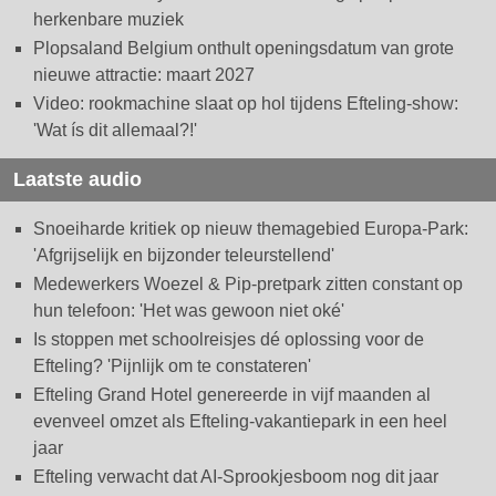
herkenbare muziek
Plopsaland Belgium onthult openingsdatum van grote
nieuwe attractie: maart 2027
Video: rookmachine slaat op hol tijdens Efteling-show:
'Wat ís dit allemaal?!'
Laatste audio
Snoeiharde kritiek op nieuw themagebied Europa-Park:
'Afgrijselijk en bijzonder teleurstellend'
Medewerkers Woezel & Pip-pretpark zitten constant op
hun telefoon: 'Het was gewoon niet oké'
Is stoppen met schoolreisjes dé oplossing voor de
Efteling? 'Pijnlijk om te constateren'
Efteling Grand Hotel genereerde in vijf maanden al
evenveel omzet als Efteling-vakantiepark in een heel
jaar
Efteling verwacht dat AI-Sprookjesboom nog dit jaar