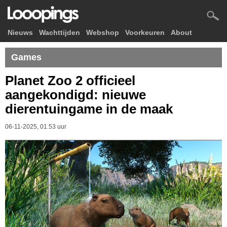
Nieuws
Wachttijden
Webshop
Voorkeuren
About
Games
Planet Zoo 2 officieel
aangekondigd: nieuwe
dierentuingame in de maak
06-11-2025, 01.53 uur