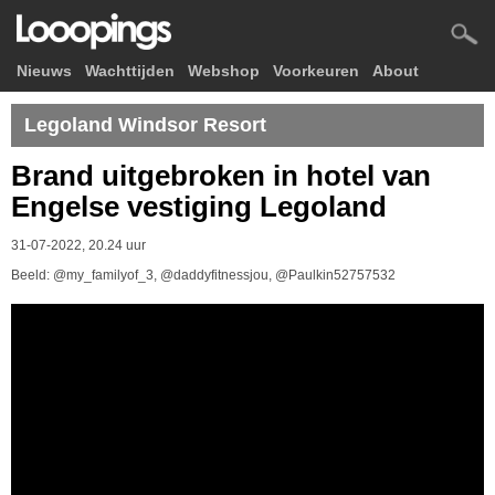
Nieuws
Wachttijden
Webshop
Voorkeuren
About
Legoland Windsor Resort
Brand uitgebroken in hotel van
Engelse vestiging Legoland
31-07-2022, 20.24 uur
Beeld: @my_familyof_3, @daddyfitnessjou, @Paulkin52757532