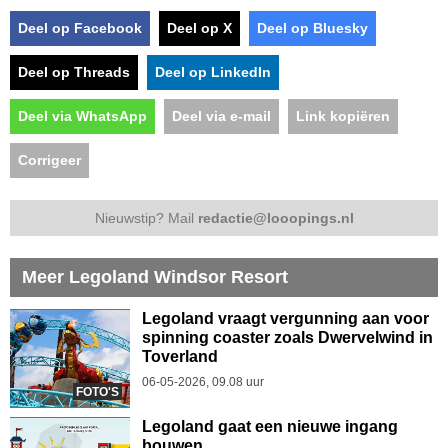
Deel op Facebook
Deel op X
Deel op Bluesky
Deel op Threads
Deel op LinkedIn
Deel via WhatsApp
Deel via e-mail
Link kopiëren
Corrigeer
Nieuwstip? Mail
redactie@looopings.nl
Meer Legoland Windsor Resort
Legoland vraagt vergunning aan voor
spinning coaster zoals Dwervelwind in
Toverland
06-05-2026, 09.08 uur
FOTO'S
Legoland gaat een nieuwe ingang
bouwen