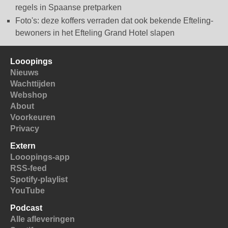
regels in Spaanse pretparken
Foto's: deze koffers verraden dat ook bekende Efteling-
bewoners in het Efteling Grand Hotel slapen
Looopings
Nieuws
Wachttijden
Webshop
About
Voorkeuren
Privacy
Extern
Looopings-app
RSS-feed
Spotify-playlist
YouTube
Podcast
Alle afleveringen