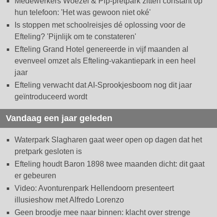
Medewerkers Woezel & Pip-pretpark zitten constant op
hun telefoon: 'Het was gewoon niet oké'
Is stoppen met schoolreisjes dé oplossing voor de
Efteling? 'Pijnlijk om te constateren'
Efteling Grand Hotel genereerde in vijf maanden al
evenveel omzet als Efteling-vakantiepark in een heel
jaar
Efteling verwacht dat AI-Sprookjesboom nog dit jaar
geïntroduceerd wordt
Vandaag een jaar geleden
Waterpark Slagharen gaat weer open op dagen dat het
pretpark gesloten is
Efteling houdt Baron 1898 twee maanden dicht: dit gaat
er gebeuren
Video: Avonturenpark Hellendoorn presenteert
illusieshow met Alfredo Lorenzo
Geen broodje mee naar binnen: klacht over strenge