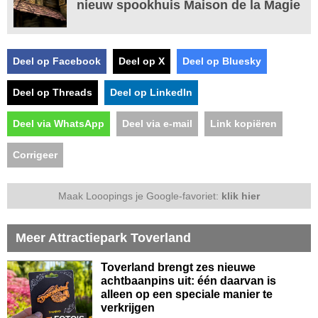
nieuw spookhuis Maison de la Magie
Deel op Facebook
Deel op X
Deel op Bluesky
Deel op Threads
Deel op LinkedIn
Deel via WhatsApp
Deel via e-mail
Link kopiëren
Corrigeer
Maak Looopings je Google-favoriet:
klik hier
Meer Attractiepark Toverland
Toverland brengt zes nieuwe
achtbaanpins uit: één daarvan is
alleen op een speciale manier te
verkrijgen