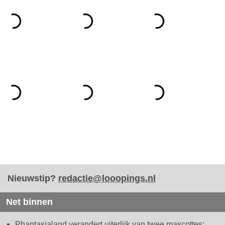
Nieuwstip?
redactie@looopings.nl
Net binnen
Phantasialand verandert uiterlijk van twee mascottes: