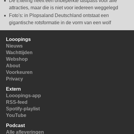
De Efteling heeft een onbeperkte fastpass voor alle
attracties, maar die is niet voor iedereen weggelegd
Foto's: in Plopsaland Deutschland ontstaat een
gigantische rotsformatie in de vorm van een wolf
Looopings
Nieuws
Wachttijden
Webshop
About
Voorkeuren
Privacy
Extern
Looopings-app
RSS-feed
Spotify-playlist
YouTube
Podcast
Alle afleveringen