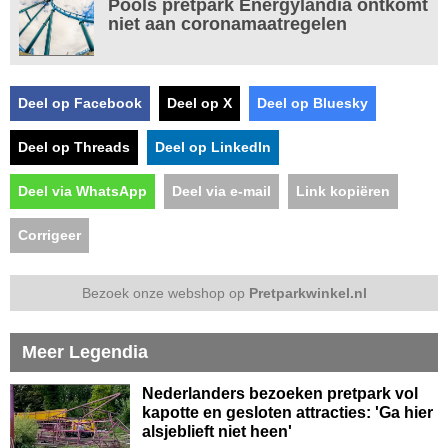
Pools pretpark Energylandia ontkomt
niet aan coronamaatregelen
Deel op Facebook
Deel op X
Deel op Bluesky
Deel op Threads
Deel op LinkedIn
Deel via WhatsApp
Deel via e-mail
Link kopiëren
Corrigeer
Bezoek onze webshop op
Pretparkwinkel.nl
Meer Legendia
Nederlanders bezoeken pretpark vol
kapotte en gesloten attracties: 'Ga hier
alsjeblieft niet heen'