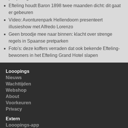
Efteling houdt Baron 1898 twee maanden dicht: dit gaat
er gebeuren
Video: Avonturenpark Hellendoorn presenteert
illusieshow met Alfredo Lorenzo
Geen broodje mee naar binnen: klacht over strenge
regels in Spaanse pretparken
Foto's: deze koffers verraden dat ook bekende Efteling-
bewoners in het Efteling Grand Hotel slapen
Looopings
Nieuws
Wachttijden
Webshop
About
Voorkeuren
Privacy
Extern
Looopings-app