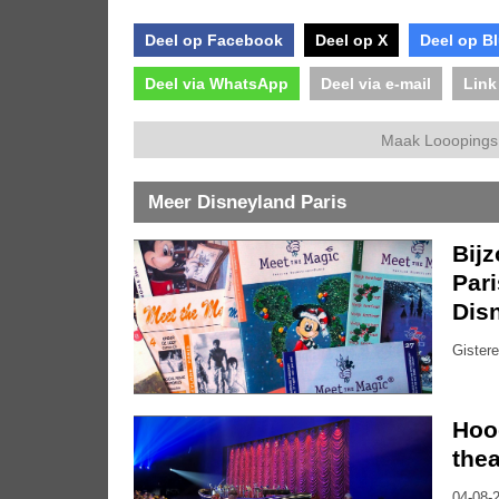
Deel op Facebook
Deel op X
Deel op B
Deel via WhatsApp
Deel via e-mail
Link
Maak Looopings 
Meer Disneyland Paris
Bijz
Pari
Dis
Gistere
Hoo
thea
04-08-2