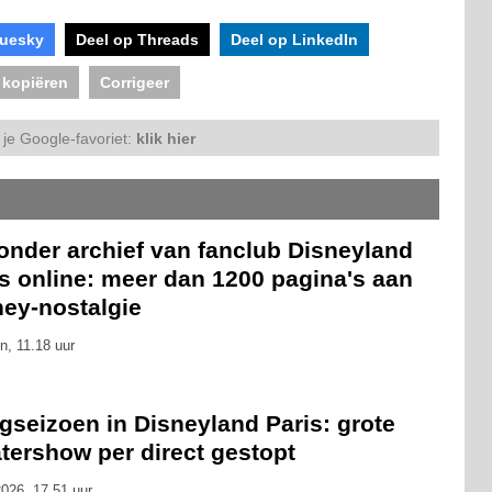
luesky
Deel op Threads
Deel op LinkedIn
 kopiëren
Corrigeer
je Google-favoriet:
klik hier
onder archief van fanclub Disneyland
s online: meer dan 1200 pagina's aan
ney-nostalgie
n, 11.18 uur
gseizoen in Disneyland Paris: grote
tershow per direct gestopt
026, 17.51 uur