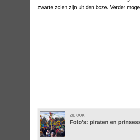
zwarte zolen zijn uit den boze. Verder mo
ZIE OOK
Foto's: piraten en prinse