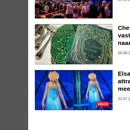
Che
vast
naa
04-08-2
Elsa
attr
mee
31-07-2
VIDEO