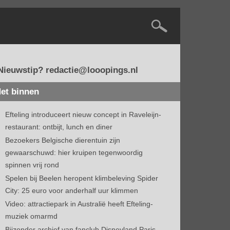
Nieuwstip? redactie@looopings.nl
et binnen
Efteling introduceert nieuw concept in Raveleijn-
restaurant: ontbijt, lunch en diner
Bezoekers Belgische dierentuin zijn
gewaarschuwd: hier kruipen tegenwoordig
spinnen vrij rond
Spelen bij Beelen heropent klimbeleving Spider
City: 25 euro voor anderhalf uur klimmen
Video: attractiepark in Australië heeft Efteling-
muziek omarmd
Bijzonder archief van fanclub Disneyland Paris