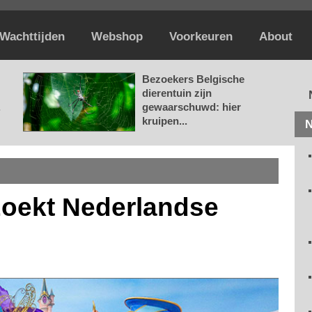
Wachttijden
Webshop
Voorkeuren
About
Bezoekers Belgische
dierentuin zijn
.
gewaarschuwd: hier
kruipen...
N
zoekt Nederlandse