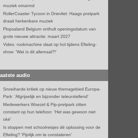
muziek omarmd
RollerCoaster Tycoon in Drievliet: Haags pretpark
draait herkenbare muziek
Plopsaland Belgium onthult openingsdatum van
grote nieuwe attractie: maart 2027
Video: rookmachine slaat op hol tijdens Efteling-
show: 'Wat ís dit allemaal?!'
aatste audio
Snoeiharde kritiek op nieuw themagebied Europa-
Park: 'Afgrijselijk en bijzonder teleurstellend'
Medewerkers Woezel & Pip-pretpark zitten
constant op hun telefoon: 'Het was gewoon niet
oké'
Is stoppen met schoolreisjes dé oplossing voor de
Efteling? 'Pijnlijk om te constateren'