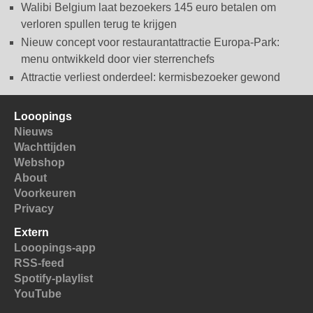
Walibi Belgium laat bezoekers 145 euro betalen om
verloren spullen terug te krijgen
Nieuw concept voor restaurantattractie Europa-Park:
menu ontwikkeld door vier sterrenchefs
Attractie verliest onderdeel: kermisbezoeker gewond
Looopings
Nieuws
Wachttijden
Webshop
About
Voorkeuren
Privacy
Extern
Looopings-app
RSS-feed
Spotify-playlist
YouTube