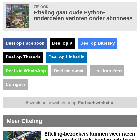
ZIE OOK
Efteling gaat oude Python-
onderdelen verloten onder abonnees
Deel op Facebook
Deel op X
Deel op Bluesky
Deel op Threads
Deel op LinkedIn
Deel via WhatsApp
Deel via e-mail
Link kopiëren
Corrigeer
Bezoek onze webshop op
Pretparkwinkel.nl
Meer Efteling
Efteling-bezoekers kunnen weer racen
in Joris en de Draak: houten achtbaan