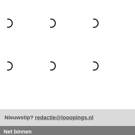
Nieuwstip?
redactie@looopings.nl
Net binnen