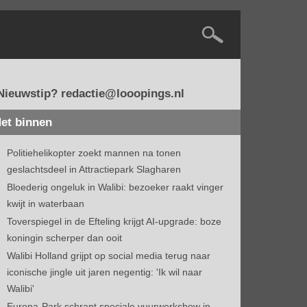
Nieuwstip? redactie@looopings.nl
et binnen
Politiehelikopter zoekt mannen na tonen
geslachtsdeel in Attractiepark Slagharen
Bloederig ongeluk in Walibi: bezoeker raakt vinger
kwijt in waterbaan
Toverspiegel in de Efteling krijgt AI-upgrade: boze
koningin scherper dan ooit
Walibi Holland grijpt op social media terug naar
iconische jingle uit jaren negentig: 'Ik wil naar
Walibi'
Europa-Park schrapt speciale vuurwerkshow in