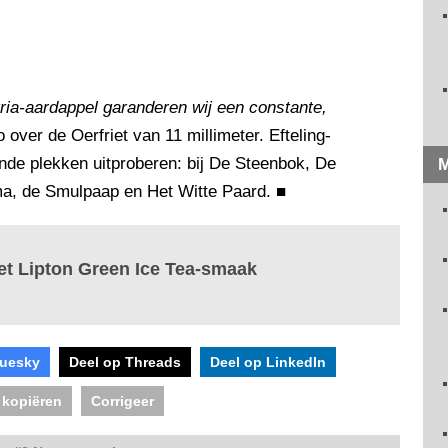
ria-aardappel garanderen wij een constante,
o over de Oerfriet van 11 millimeter. Efteling-
ende plekken uitproberen: bij De Steenbok, De
M
a, de Smulpaap en Het Witte Paard.
■
met Lipton Green Ice Tea-smaak
luesky
Deel op Threads
Deel op LinkedIn
 kopiëren
Corrigeer