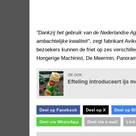
"Dankzij het gebruik van de Nederlandse Ag
ambachtelijke kwaliteit"
, zegt fabrikant Avik
bezoekers kunnen de friet op zes verschill
Hongerige Machinist, De Meermin, Panoram
ZIE OOK
Efteling introduceert ijs 
Deel op Facebook
Deel op X
Deel op B
Deel via WhatsApp
Deel via e-mail
Link