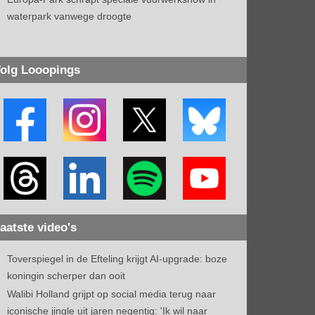
waterpark vanwege droogte
olg Looopings
aatste video's
Toverspiegel in de Efteling krijgt AI-upgrade: boze
koningin scherper dan ooit
Walibi Holland grijpt op social media terug naar
iconische jingle uit jaren negentig: 'Ik wil naar