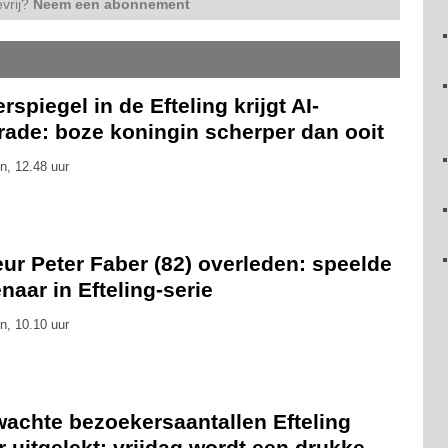
vrij?
Neem een abonnement
rspiegel in de Efteling krijgt AI-
rade: boze koningin scherper dan ooit
n, 12.48 uur
ur Peter Faber (82) overleden: speelde
naar in Efteling-serie
n, 10.10 uur
wachte bezoekersaantallen Efteling
 uitgelekt: vrijdag wordt een drukke