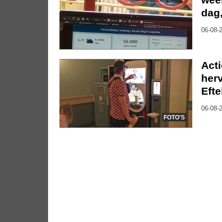
dag
06-08-2
Act
herv
Efte
06-08-2
FOTO'S