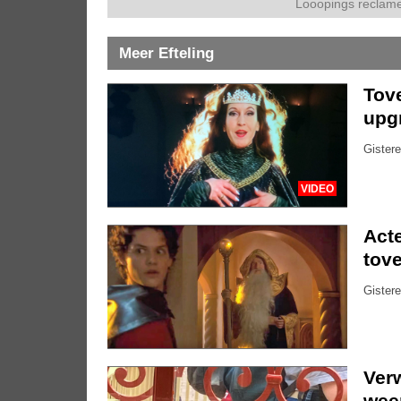
Looopings reclame
Meer Efteling
Tove
upg
Gistere
VIDEO
Acte
tove
Gistere
Ver
weer