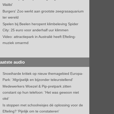
Walibi'
Burgers' Zoo werkt aan grootste zeegrasaquarium
ter wereld
Spelen bij Beelen heropent klimbeleving Spider
City: 25 euro voor anderhalf uur klimmen
Video: attractiepark in Australië heeft Efteling-
muziek omarmd
aatste audio
Snoeiharde kritiek op nieuw themagebied Europa-
Park: 'Afgrijselijk en bijzonder teleurstellend'
Medewerkers Woezel & Pip-pretpark zitten
constant op hun telefoon: 'Het was gewoon niet
oké'
Is stoppen met schoolreisjes dé oplossing voor de
Efteling? 'Pijnlijk om te constateren'