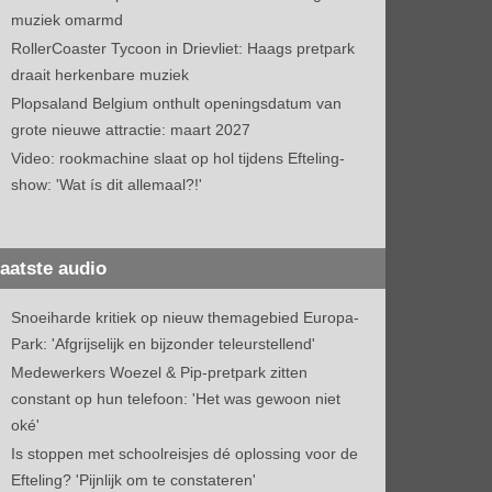
muziek omarmd
RollerCoaster Tycoon in Drievliet: Haags pretpark
draait herkenbare muziek
Plopsaland Belgium onthult openingsdatum van
grote nieuwe attractie: maart 2027
Video: rookmachine slaat op hol tijdens Efteling-
show: 'Wat ís dit allemaal?!'
aatste audio
Snoeiharde kritiek op nieuw themagebied Europa-
Park: 'Afgrijselijk en bijzonder teleurstellend'
Medewerkers Woezel & Pip-pretpark zitten
constant op hun telefoon: 'Het was gewoon niet
oké'
Is stoppen met schoolreisjes dé oplossing voor de
Efteling? 'Pijnlijk om te constateren'