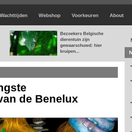
Wachttijden
Webshop
Voorkeuren
About
Bezoekers Belgische
dierentuin zijn
.
gewaarschuwd: hier
kruipen...
N
ngste
 van de Benelux