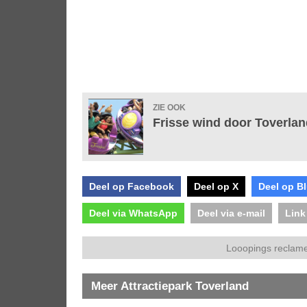
ZIE OOK
Frisse wind door Toverla
Deel op Facebook
Deel op X
Deel op B
Deel via WhatsApp
Deel via e-mail
Link
Looopings reclame
Meer Attractiepark Toverland