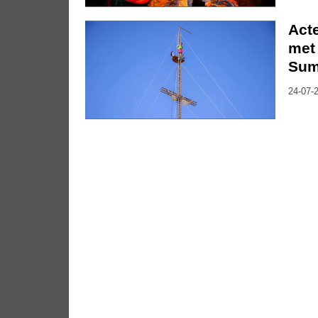
Act
met 
Su
24-07-2