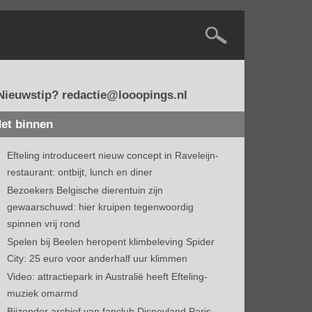
Nieuwstip? redactie@looopings.nl
et binnen
Efteling introduceert nieuw concept in Raveleijn-
restaurant: ontbijt, lunch en diner
Bezoekers Belgische dierentuin zijn
gewaarschuwd: hier kruipen tegenwoordig
spinnen vrij rond
Spelen bij Beelen heropent klimbeleving Spider
City: 25 euro voor anderhalf uur klimmen
Video: attractiepark in Australië heeft Efteling-
muziek omarmd
Bijzonder archief van fanclub Disneyland Paris