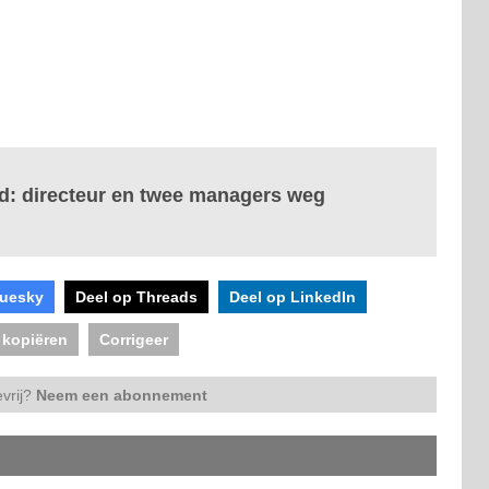
nd: directeur en twee managers weg
luesky
Deel op Threads
Deel op LinkedIn
 kopiëren
Corrigeer
vrij?
Neem een abonnement