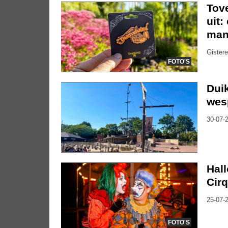
Tov
uit:
mani
Gistere
FOTO'S
Duik
wes
30-07-2
Hal
Cirq
25-07-2
FOTO'S