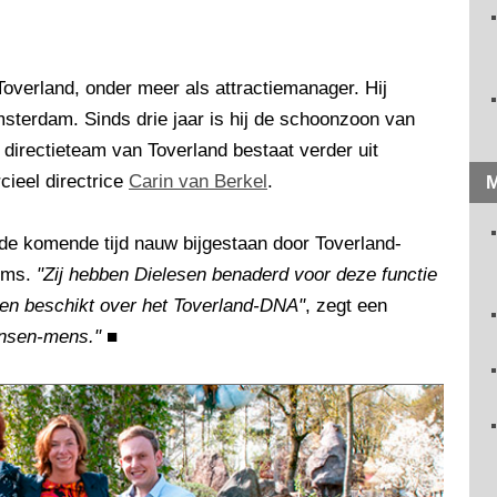
 Toverland, onder meer als attractiemanager. Hij
msterdam. Sinds drie jaar is hij de schoonzoon van
directieteam van Toverland bestaat verder uit
ieel directrice
Carin van Berkel
.
M
 de komende tijd nauw bijgestaan door Toverland-
ooms.
"Zij hebben Dielesen benaderd voor deze functie
 en beschikt over het Toverland-DNA"
, zegt een
ensen-mens."
■