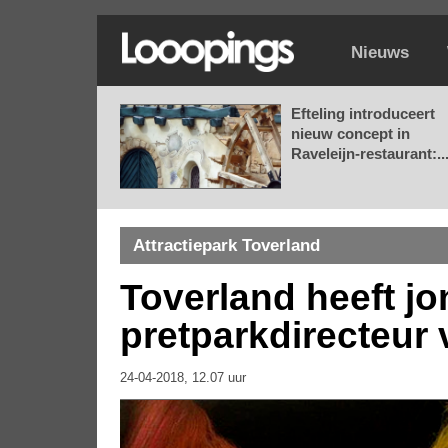
Nieuws
Efteling introduceert
nieuw concept in
Raveleijn-restaurant:..
Attractiepark Toverland
Toverland heeft jo
pretparkdirecteur
24-04-2018, 12.07 uur