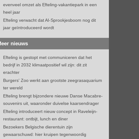
evenveel omzet als Efteling-vakantiepark in een
heel jaar
Efteling verwacht dat AI-Sprookjesboom nog dit
jaar geïntroduceerd wordt
eer nieuws
Efteling is gestopt met communiceren dat het
bedrijf in 2032 klimaatpositief wil zijn: dit zit
erachter
Burgers' Zoo werkt aan grootste zeegrasaquarium
ter wereld
Efteling brengt bijzondere nieuwe Danse Macabre-
souvenirs uit, waaronder duivelse kaarsendrager
Efteling introduceert nieuw concept in Raveleijn-
restaurant: ontbijt, lunch en diner
Bezoekers Belgische dierentuin zijn
gewaarschuwd: hier kruipen tegenwoordig