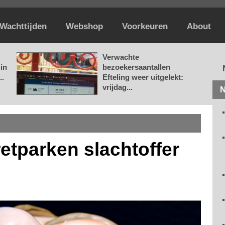
Wachttijden
Webshop
Voorkeuren
About
Verwachte
in
bezoekersaantallen
..
Efteling weer uitgelekt:
vrijdag...
N
etparken slachtoffer