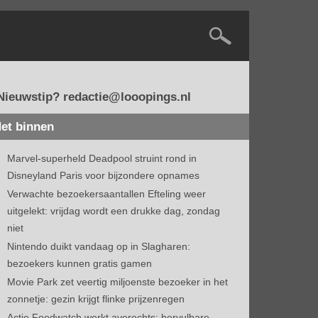
Nieuwstip? redactie@looopings.nl
et binnen
Marvel-superheld Deadpool struint rond in
Disneyland Paris voor bijzondere opnames
Verwachte bezoekersaantallen Efteling weer
uitgelekt: vrijdag wordt een drukke dag, zondag
niet
Nintendo duikt vandaag op in Slagharen:
bezoekers kunnen gratis gamen
Movie Park zet veertig miljoenste bezoeker in het
zonnetje: gezin krijgt flinke prijzenregen
Actie Foodwatch werkt averechts: hervulbare