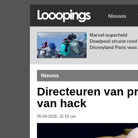
Nieuws
Marvel-superheld
Deadpool struint rond 
Disneyland Paris voor.
Nieuws
Directeuren van pr
van hack
05-04-2018, 16.53 uur