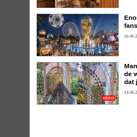
Eno
fan
16-06-2
Man
de w
dat 
14-06-2
VIDEO