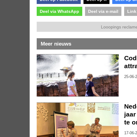
Deel via WhatsApp
Deel via e-mail
Link
Looopings reclame
Meer nieuws
Code
attr
25-06-2
Nede
jaar
te 
17-06-2