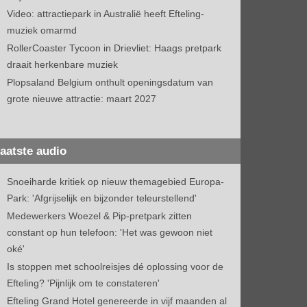
Video: attractiepark in Australië heeft Efteling-
muziek omarmd
RollerCoaster Tycoon in Drievliet: Haags pretpark
draait herkenbare muziek
Plopsaland Belgium onthult openingsdatum van
grote nieuwe attractie: maart 2027
aatste audio
Snoeiharde kritiek op nieuw themagebied Europa-
Park: 'Afgrijselijk en bijzonder teleurstellend'
Medewerkers Woezel & Pip-pretpark zitten
constant op hun telefoon: 'Het was gewoon niet
oké'
Is stoppen met schoolreisjes dé oplossing voor de
Efteling? 'Pijnlijk om te constateren'
Efteling Grand Hotel genereerde in vijf maanden al