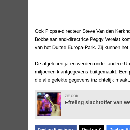
Ook Plopsa-directeur Steve Van den Kerkhof
Bobbejaanland-directrice Peggy Verelst kome
van het Duitse Europa-Park. Zij kunnen het
De afgelopen jaren werden onder andere Ube
miljoenen klantgegevens buitgemaakt. Een
die alle gelekte gegevens inzichtelijk maakt
ZIE OOK
Efteling slachtoffer van w
Deel op Facebook
Deel op X
Deel op B