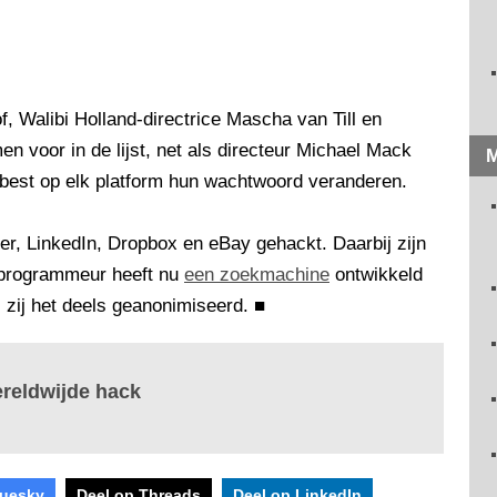
, Walibi Holland-directrice Mascha van Till en
n voor in de lijst, net als directeur Michael Mack
M
 best op elk platform hun wachtwoord veranderen.
r, LinkedIn, Dropbox en eBay gehackt. Daarbij zijn
 programmeur heeft nu
een zoekmachine
ontwikkeld
, zij het deels geanonimiseerd.
■
ereldwijde hack
luesky
Deel op Threads
Deel op LinkedIn