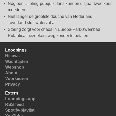
Nóg een Efteling-pubquiz: fans kunnen dit jaar twee keer
meedoen
Niet langer de grootste douche van Nederland:
Toverland sluit waterval af
Storing zorgt voor chaos in Europa-Park-zwembad
Rulantica: bezoekers weg zonder te betalen
Looopings
Nieuws
Wachttijden
Webshop
About
Voorkeuren
Privacy
Extern
Looopings-app
RSS-feed
Spotify-playlist
YouTube