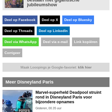
jubileumshow
Deel op Facebook
Deel op X
Deel op Bluesky
Deel op Threads
Deel op LinkedIn
Deel via WhatsApp
Deel via e-mail
Link kopiëren
Corrigeer
Maak Looopings je Google-favoriet:
klik hier
Meer Disneyland Paris
Marvel-superheld Deadpool struint
rond in Disneyland Paris voor
bijzondere opnames
Gisteren, 00.35 uur
FOTO'S