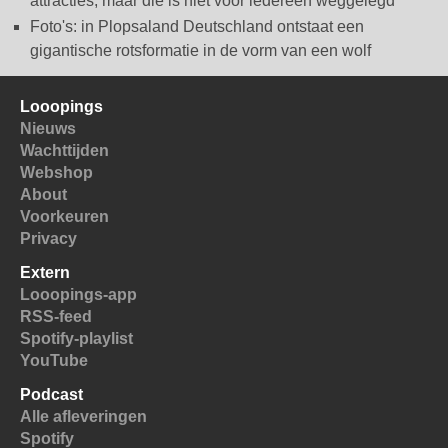
attracties, maar die is niet voor iedereen weggelegd
Foto's: in Plopsaland Deutschland ontstaat een
gigantische rotsformatie in de vorm van een wolf
Looopings
Nieuws
Wachttijden
Webshop
About
Voorkeuren
Privacy
Extern
Looopings-app
RSS-feed
Spotify-playlist
YouTube
Podcast
Alle afleveringen
Spotify