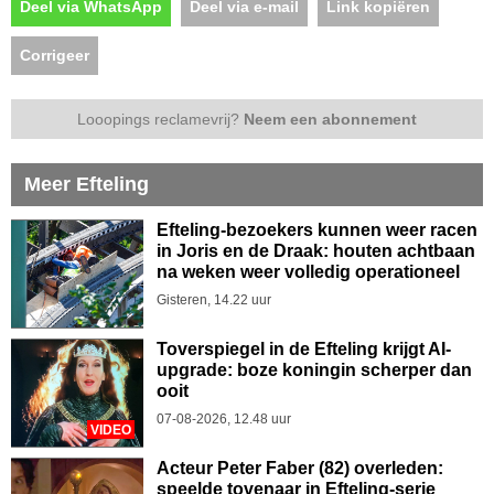
Deel via WhatsApp
Deel via e-mail
Link kopiëren
Corrigeer
Looopings reclamevrij?
Neem een abonnement
Meer Efteling
Efteling-bezoekers kunnen weer racen
in Joris en de Draak: houten achtbaan
na weken weer volledig operationeel
Gisteren, 14.22 uur
Toverspiegel in de Efteling krijgt AI-
upgrade: boze koningin scherper dan
ooit
07-08-2026, 12.48 uur
VIDEO
Acteur Peter Faber (82) overleden:
speelde tovenaar in Efteling-serie