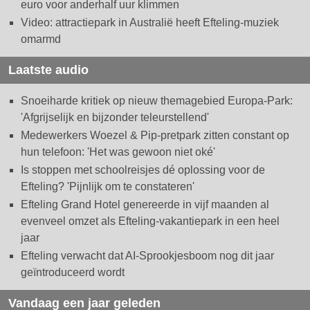
euro voor anderhalf uur klimmen
Video: attractiepark in Australië heeft Efteling-muziek
omarmd
Laatste audio
Snoeiharde kritiek op nieuw themagebied Europa-Park:
'Afgrijselijk en bijzonder teleurstellend'
Medewerkers Woezel & Pip-pretpark zitten constant op
hun telefoon: 'Het was gewoon niet oké'
Is stoppen met schoolreisjes dé oplossing voor de
Efteling? 'Pijnlijk om te constateren'
Efteling Grand Hotel genereerde in vijf maanden al
evenveel omzet als Efteling-vakantiepark in een heel
jaar
Efteling verwacht dat AI-Sprookjesboom nog dit jaar
geïntroduceerd wordt
Vandaag een jaar geleden