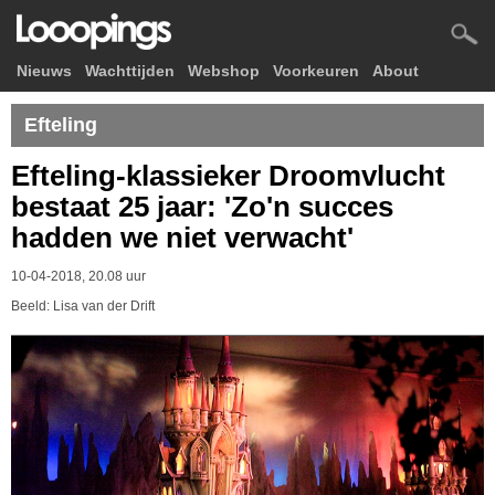
Nieuws
Wachttijden
Webshop
Voorkeuren
About
Efteling
Efteling-klassieker Droomvlucht
bestaat 25 jaar: 'Zo'n succes
hadden we niet verwacht'
10-04-2018, 20.08 uur
Beeld: Lisa van der Drift