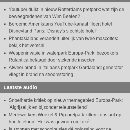
Youtuber duikt in nieuw Rotterdams pretpark: wat zijn de
beweegredenen van Wim Beelen?
Beroemd Amerikaans YouTube-kanaal fileert hotel
Disneyland Paris: 'Disney's slechtste hotel'
Phantasialand verandert uiterlijk van twee mascottes:
bekijk het verschil
Wespeninvasie in waterpark Europa-Park: bezoekers
Rulantica belaagd door stekende insecten
Alweer brand in Italiaans pretpark Gardaland: generator
vliegt in brand na stroomstoring
Laatste audio
Snoeiharde kritiek op nieuw themagebied Europa-Park:
'Afgrijselijk en bijzonder teleurstellend'
Medewerkers Woezel & Pip-pretpark zitten constant op
hun telefoon: 'Het was gewoon niet oké'
Is stoppen met schoolreisjes dé oplossing voor de