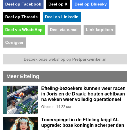
Deel op Facebook
Deel op X
Deel op Bluesky
Deel op Threads
Deel op LinkedIn
Deel via WhatsApp
Deel via e-mail
Link kopiëren
Corrigeer
Bezoek onze webshop op
Pretparkwinkel.nl
Meer Efteling
Efteling-bezoekers kunnen weer racen
in Joris en de Draak: houten achtbaan
na weken weer volledig operationeel
Gisteren, 14.22 uur
Toverspiegel in de Efteling krijgt AI-
upgrade: boze koningin scherper dan