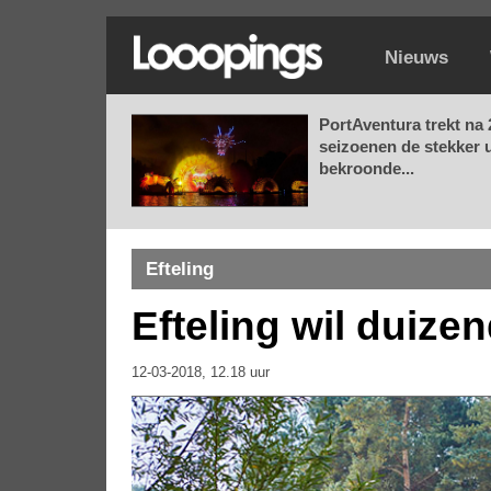
Nieuws
PortAventura trekt na 
seizoenen de stekker u
bekroonde...
Efteling
Efteling wil duize
12-03-2018, 12.18 uur