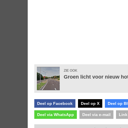
ZIE OOK
Groen licht voor nieuw hote
Deel op Facebook
Deel op X
Deel op B
Deel via WhatsApp
Deel via e-mail
Link