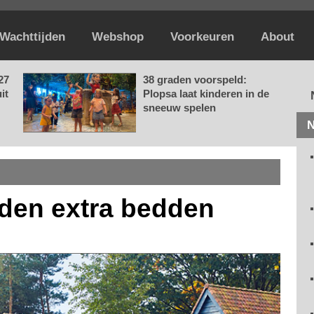
Wachttijden
Webshop
Voorkeuren
About
27
38 graden voorspeld:
it
Plopsa laat kinderen in de
sneeuw spelen
N
nden extra bedden