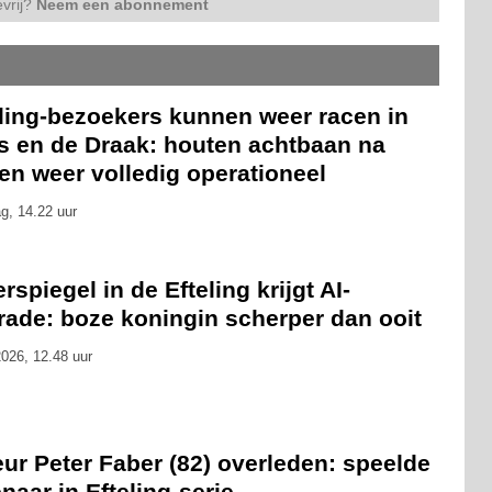
vrij?
Neem een abonnement
eling-bezoekers kunnen weer racen in
is en de Draak: houten achtbaan na
en weer volledig operationeel
g, 14.22 uur
rspiegel in de Efteling krijgt AI-
rade: boze koningin scherper dan ooit
026, 12.48 uur
ur Peter Faber (82) overleden: speelde
naar in Efteling-serie