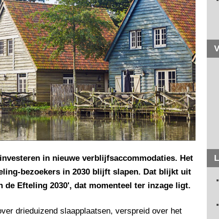
V
 investeren in nieuwe verblijfsaccommodaties. Het
L
ling-bezoekers in 2030 blijft slapen. Dat blijkt uit
e Efteling 2030', dat momenteel ter inzage ligt.
ver drieduizend slaapplaatsen, verspreid over het