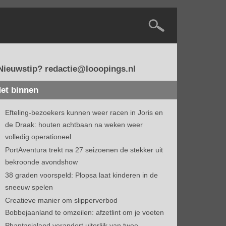
Nieuwstip? redactie@looopings.nl
et binnen
Efteling-bezoekers kunnen weer racen in Joris en
de Draak: houten achtbaan na weken weer
volledig operationeel
PortAventura trekt na 27 seizoenen de stekker uit
bekroonde avondshow
38 graden voorspeld: Plopsa laat kinderen in de
sneeuw spelen
Creatieve manier om slipperverbod
Bobbejaanland te omzeilen: afzetlint om je voeten
Phantasialand verandert uiterlijk van twee