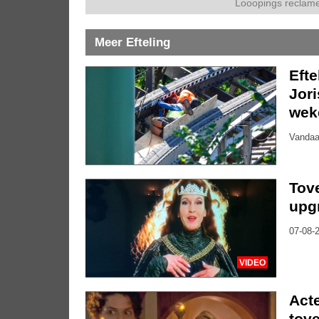
Looopings reclame
Meer Efteling
Eft
Jor
wek
Vandaa
Tove
upg
07-08-2
VIDEO
Acte
tove