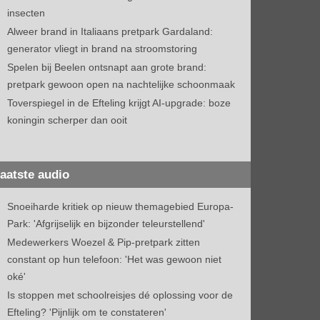
insecten
Alweer brand in Italiaans pretpark Gardaland:
generator vliegt in brand na stroomstoring
Spelen bij Beelen ontsnapt aan grote brand:
pretpark gewoon open na nachtelijke schoonmaak
Toverspiegel in de Efteling krijgt AI-upgrade: boze
koningin scherper dan ooit
aatste audio
Snoeiharde kritiek op nieuw themagebied Europa-
Park: 'Afgrijselijk en bijzonder teleurstellend'
Medewerkers Woezel & Pip-pretpark zitten
constant op hun telefoon: 'Het was gewoon niet
oké'
Is stoppen met schoolreisjes dé oplossing voor de
Efteling? 'Pijnlijk om te constateren'