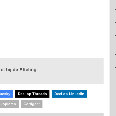
l bij de Efteling
luesky
Deel op Threads
Deel op LinkedIn
 kopiëren
Corrigeer