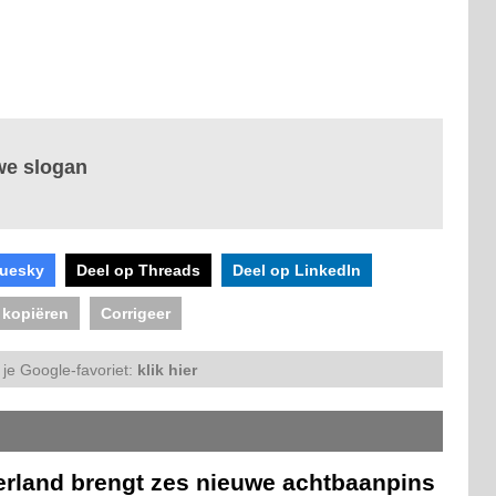
we slogan
luesky
Deel op Threads
Deel op LinkedIn
 kopiëren
Corrigeer
je Google-favoriet:
klik hier
erland brengt zes nieuwe achtbaanpins