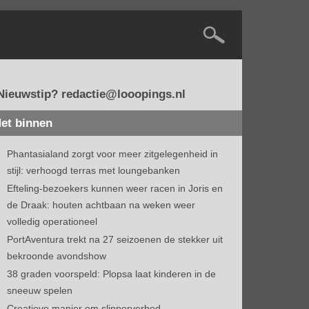
Nieuwstip? redactie@looopings.nl
et binnen
Phantasialand zorgt voor meer zitgelegenheid in
stijl: verhoogd terras met loungebanken
Efteling-bezoekers kunnen weer racen in Joris en
de Draak: houten achtbaan na weken weer
volledig operationeel
PortAventura trekt na 27 seizoenen de stekker uit
bekroonde avondshow
38 graden voorspeld: Plopsa laat kinderen in de
sneeuw spelen
Creatieve manier om slipperverbod