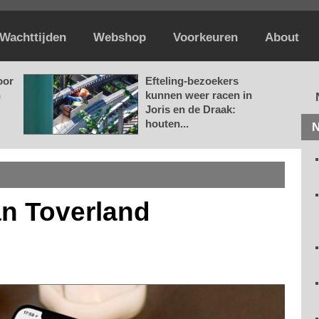
Wachttijden
Webshop
Voorkeuren
About
oor
Efteling-bezoekers
n
kunnen weer racen in
Joris en de Draak:
houten...
N
n Toverland