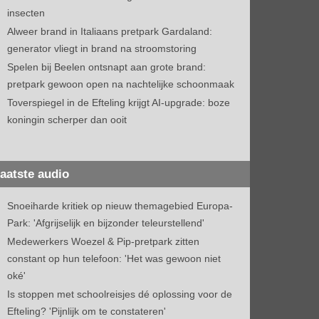
insecten
Alweer brand in Italiaans pretpark Gardaland:
generator vliegt in brand na stroomstoring
Spelen bij Beelen ontsnapt aan grote brand:
pretpark gewoon open na nachtelijke schoonmaak
Toverspiegel in de Efteling krijgt AI-upgrade: boze
koningin scherper dan ooit
aatste audio
Snoeiharde kritiek op nieuw themagebied Europa-
Park: 'Afgrijselijk en bijzonder teleurstellend'
Medewerkers Woezel & Pip-pretpark zitten
constant op hun telefoon: 'Het was gewoon niet
oké'
Is stoppen met schoolreisjes dé oplossing voor de
Efteling? 'Pijnlijk om te constateren'