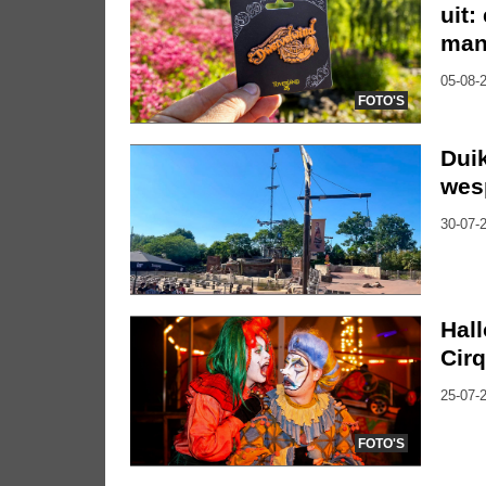
uit:
mani
05-08-2
FOTO'S
Duik
wes
30-07-2
Hal
Cirq
25-07-2
FOTO'S