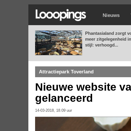
Nieuws
Phantasialand zorgt v
meer zitgelegenheid i
stijl: verhoogd...
Attractiepark Toverland
Nieuwe website va
gelanceerd
14-03-2018, 18.09 uur