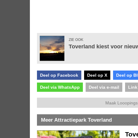
ZIE OOK
Toverland kiest voor nieu
Deel op Facebook
Deel op X
Deel op B
Deel via WhatsApp
Deel via e-mail
Link
Maak Looopings 
Meer Attractiepark Toverland
Tov