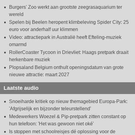
Burgers' Zoo werkt aan grootste zeegrasaquarium ter
wereld
Spelen bij Beelen heropent klimbeleving Spider City: 25
euro voor anderhalf uur klimmen
Video: attractiepark in Australië heeft Efteling-muziek
omarmd
RollerCoaster Tycoon in Drievliet: Haags pretpark draait
herkenbare muziek
Plopsaland Belgium onthult openingsdatum van grote
nieuwe attractie: maart 2027
Laatste audio
Snoeiharde kritiek op nieuw themagebied Europa-Park:
'Afgrijselijk en bijzonder teleurstellend'
Medewerkers Woezel & Pip-pretpark zitten constant op
hun telefoon: 'Het was gewoon niet oké'
Is stoppen met schoolreisjes dé oplossing voor de