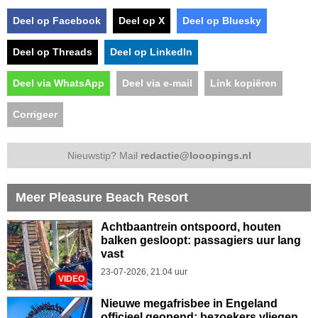
Deel op Facebook
Deel op X
Deel op Bluesky
Deel op Threads
Deel op LinkedIn
Deel via WhatsApp
Deel via e-mail
Link kopiëren
Corrigeer
Nieuwstip? Mail
redactie@looopings.nl
Meer Pleasure Beach Resort
Achtbaantrein ontspoord, houten
balken gesloopt: passagiers uur lang
vast
23-07-2026, 21.04 uur
VIDEO
Nieuwe megafrisbee in Engeland
officieel geopend: bezoekers vliegen