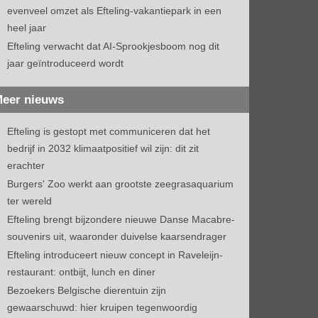
evenveel omzet als Efteling-vakantiepark in een
heel jaar
Efteling verwacht dat AI-Sprookjesboom nog dit
jaar geïntroduceerd wordt
eer nieuws
Efteling is gestopt met communiceren dat het
bedrijf in 2032 klimaatpositief wil zijn: dit zit
erachter
Burgers' Zoo werkt aan grootste zeegrasaquarium
ter wereld
Efteling brengt bijzondere nieuwe Danse Macabre-
souvenirs uit, waaronder duivelse kaarsendrager
Efteling introduceert nieuw concept in Raveleijn-
restaurant: ontbijt, lunch en diner
Bezoekers Belgische dierentuin zijn
gewaarschuwd: hier kruipen tegenwoordig