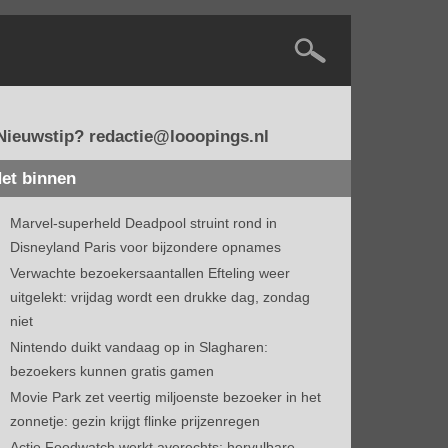
Nieuwstip? redactie@looopings.nl
et binnen
Marvel-superheld Deadpool struint rond in
Disneyland Paris voor bijzondere opnames
Verwachte bezoekersaantallen Efteling weer
uitgelekt: vrijdag wordt een drukke dag, zondag
niet
Nintendo duikt vandaag op in Slagharen:
bezoekers kunnen gratis gamen
Movie Park zet veertig miljoenste bezoeker in het
zonnetje: gezin krijgt flinke prijzenregen
Actie Foodwatch werkt averechts: hervulbare