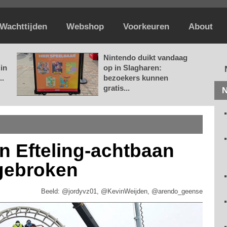
Wachttijden
Webshop
Voorkeuren
About
Nintendo duikt vandaag
in
op in Slagharen:
..
bezoekers kunnen
gratis...
N
n Efteling-achtbaan
gebroken
Beeld: @jordyvz01, @KevinWeijden, @arendo_geense