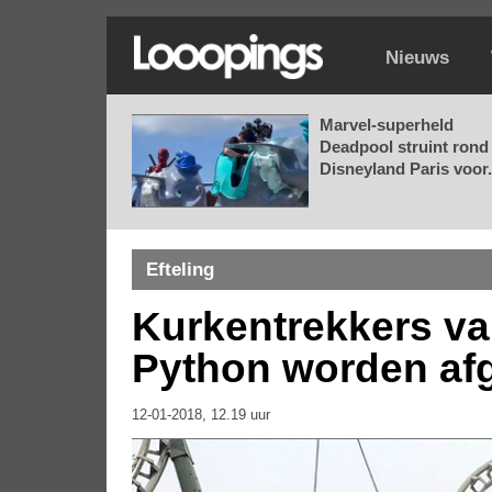
Nieuws
Marvel-superheld
Deadpool struint rond 
Disneyland Paris voor.
Efteling
Kurkentrekkers va
Python worden af
12-01-2018, 12.19 uur