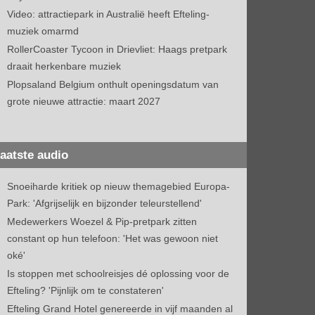
Video: attractiepark in Australië heeft Efteling-
muziek omarmd
RollerCoaster Tycoon in Drievliet: Haags pretpark
draait herkenbare muziek
Plopsaland Belgium onthult openingsdatum van
grote nieuwe attractie: maart 2027
aatste audio
Snoeiharde kritiek op nieuw themagebied Europa-
Park: 'Afgrijselijk en bijzonder teleurstellend'
Medewerkers Woezel & Pip-pretpark zitten
constant op hun telefoon: 'Het was gewoon niet
oké'
Is stoppen met schoolreisjes dé oplossing voor de
Efteling? 'Pijnlijk om te constateren'
Efteling Grand Hotel genereerde in vijf maanden al