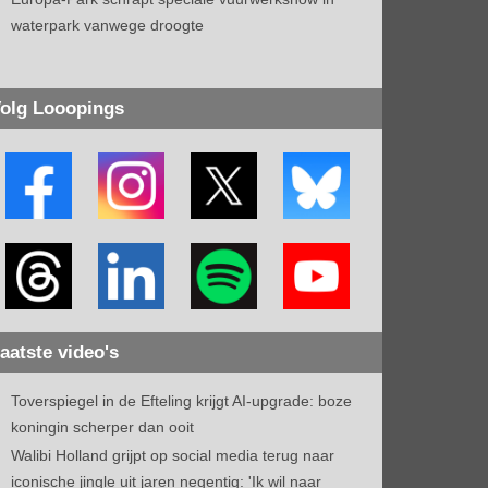
waterpark vanwege droogte
olg Looopings
aatste video's
Toverspiegel in de Efteling krijgt AI-upgrade: boze
koningin scherper dan ooit
Walibi Holland grijpt op social media terug naar
iconische jingle uit jaren negentig: 'Ik wil naar