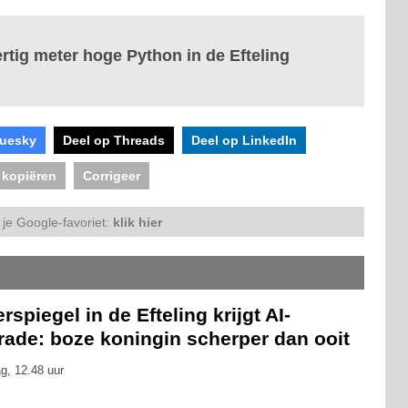
tig meter hoge Python in de Efteling
luesky
Deel op Threads
Deel op LinkedIn
 kopiëren
Corrigeer
je Google-favoriet:
klik hier
rspiegel in de Efteling krijgt AI-
rade: boze koningin scherper dan ooit
g, 12.48 uur