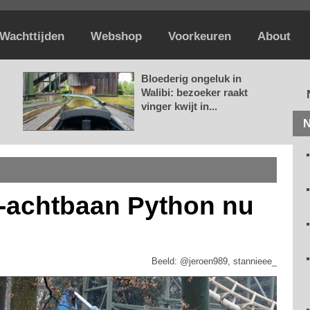
Wachttijden
Webshop
Voorkeuren
About
Bloederig ongeluk in
Walibi: bezoeker raakt
vinger kwijt in...
N
g-achtbaan Python nu
Beeld: @jeroen989, stannieee_