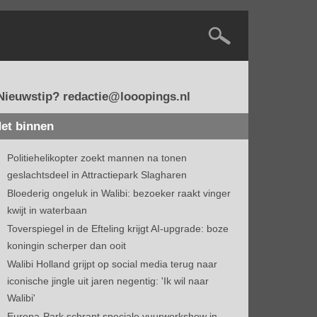
Nieuwstip? redactie@looopings.nl
et binnen
Politiehelikopter zoekt mannen na tonen
geslachtsdeel in Attractiepark Slagharen
Bloederig ongeluk in Walibi: bezoeker raakt vinger
kwijt in waterbaan
Toverspiegel in de Efteling krijgt AI-upgrade: boze
koningin scherper dan ooit
Walibi Holland grijpt op social media terug naar
iconische jingle uit jaren negentig: 'Ik wil naar
Walibi'
Europa-Park schrapt speciale vuurwerkshow in