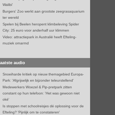
Walibi'
Burgers' Zoo werkt aan grootste zeegrasaquarium
ter wereld
Spelen bij Beelen heropent klimbeleving Spider
City: 25 euro voor anderhalf uur klimmen
Video: attractiepark in Australië heeft Efteling-
muziek omarmd
aatste audio
Snoeiharde kritiek op nieuw themagebied Europa-
Park: 'Afgrijselijk en bijzonder teleurstellend'
Medewerkers Woezel & Pip-pretpark zitten
constant op hun telefoon: 'Het was gewoon niet
oké'
Is stoppen met schoolreisjes dé oplossing voor de
Efteling? 'Pijnlijk om te constateren'