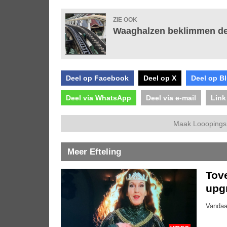
ZIE OOK
Waaghalzen beklimmen der
Deel op Facebook
Deel op X
Deel op B
Deel via WhatsApp
Deel via e-mail
Link
Maak Looopings 
Meer Efteling
Tove
upg
Vandaa