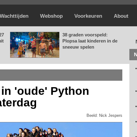
Wachttijden
Webshop
Voorkeuren
About
27
38 graden voorspeld:
it
Plopsa laat kinderen in de
sneeuw spelen
N
t in 'oude' Python
zaterdag
Beeld: Nick Jespers