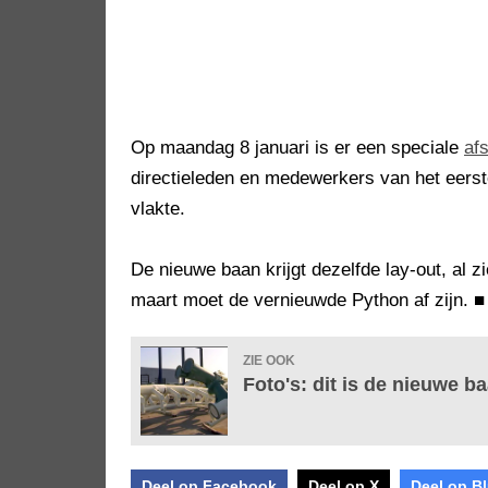
Op maandag 8 januari is er een speciale
af
directieleden en medewerkers van het eers
vlakte.
De nieuwe baan krijgt dezelfde lay-out, al z
maart moet de vernieuwde Python af zijn.
■
ZIE OOK
Foto's: dit is de nieuwe b
Deel op Facebook
Deel op X
Deel op B