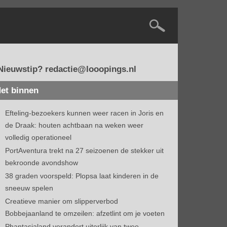
Nieuwstip? redactie@looopings.nl
et binnen
Efteling-bezoekers kunnen weer racen in Joris en
de Draak: houten achtbaan na weken weer
volledig operationeel
PortAventura trekt na 27 seizoenen de stekker uit
bekroonde avondshow
38 graden voorspeld: Plopsa laat kinderen in de
sneeuw spelen
Creatieve manier om slipperverbod
Bobbejaanland te omzeilen: afzetlint om je voeten
Phantasialand verandert uiterlijk van twee