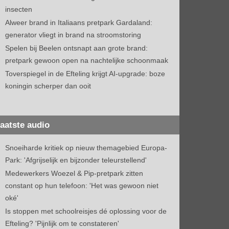
insecten
Alweer brand in Italiaans pretpark Gardaland:
generator vliegt in brand na stroomstoring
Spelen bij Beelen ontsnapt aan grote brand:
pretpark gewoon open na nachtelijke schoonmaak
Toverspiegel in de Efteling krijgt AI-upgrade: boze
koningin scherper dan ooit
aatste audio
Snoeiharde kritiek op nieuw themagebied Europa-
Park: 'Afgrijselijk en bijzonder teleurstellend'
Medewerkers Woezel & Pip-pretpark zitten
constant op hun telefoon: 'Het was gewoon niet
oké'
Is stoppen met schoolreisjes dé oplossing voor de
Efteling? 'Pijnlijk om te constateren'