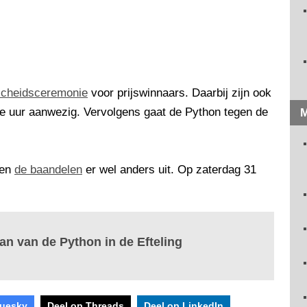
scheidsceremonie
voor prijswinnaars. Daarbij zijn ook
te uur aanwezig. Vervolgens gaat de Python tegen de
M
ien
de baandelen
er wel anders uit. Op zaterdag 31
aan van de Python in de Efteling
luesky
Deel op Threads
Deel op LinkedIn