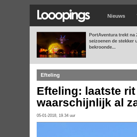
Nieuws
PortAventura trekt na 
seizoenen de stekker u
bekroonde...
Efteling
Efteling: laatste ri
waarschijnlijk al 
05-01-2018, 19.34 uur