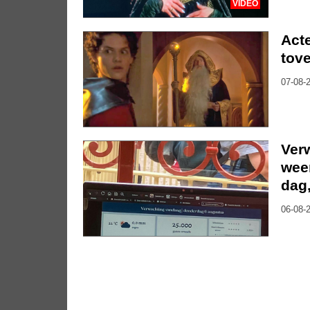
VIDEO
Acte
tove
07-08-2
Ver
weer
dag
06-08-2