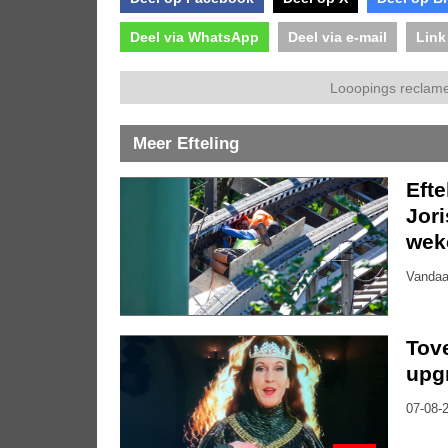
Deel via WhatsApp
Deel via e-mail
Link
Looopings reclame
Meer Efteling
Eft
Jor
wek
Vandaa
Tove
upg
07-08-2