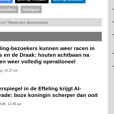
 kopiëren
Corrigeer
vrij?
Neem een abonnement
eling-bezoekers kunnen weer racen in
is en de Draak: houten achtbaan na
en weer volledig operationeel
g, 14.22 uur
rspiegel in de Efteling krijgt AI-
rade: boze koningin scherper dan ooit
026, 12.48 uur