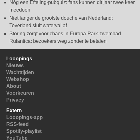
Nóg een Efteling-pubquiz: fans kunnen dit jaar twee keer
meedoen
Niet langer de grootste douche van Nederland:
Toverland sluit waterval af
Storing zorgt voor chaos in Europa-Park-zwembad
Rulantica: bezoekers weg zonder te betalen
Looopings
Nieuws
Wachttijden
Webshop
About
Voorkeuren
Privacy
Extern
Looopings-app
RSS-feed
Spotify-playlist
YouTube