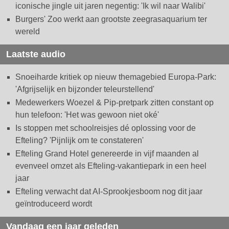
iconische jingle uit jaren negentig: 'Ik wil naar Walibi'
Burgers' Zoo werkt aan grootste zeegrasaquarium ter
wereld
Laatste audio
Snoeiharde kritiek op nieuw themagebied Europa-Park:
'Afgrijselijk en bijzonder teleurstellend'
Medewerkers Woezel & Pip-pretpark zitten constant op
hun telefoon: 'Het was gewoon niet oké'
Is stoppen met schoolreisjes dé oplossing voor de
Efteling? 'Pijnlijk om te constateren'
Efteling Grand Hotel genereerde in vijf maanden al
evenveel omzet als Efteling-vakantiepark in een heel
jaar
Efteling verwacht dat AI-Sprookjesboom nog dit jaar
geïntroduceerd wordt
Vandaag een jaar geleden