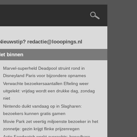
Nieuwstip? redactie@looopings.nl
et binnen
Marvel-superheld Deadpool struint rond in
Disneyland Paris voor bijzondere opnames
Verwachte bezoekersaantallen Efteling weer
uitgelekt: vrijdag wordt een drukke dag, zondag
niet
Nintendo duikt vandaag op in Slagharen:
bezoekers kunnen gratis gamen
Movie Park zet veertig miljoenste bezoeker in het
zonnetje: gezin krijgt flinke prijzenregen
Actie Foodwatch werkt averechts: hervulbare