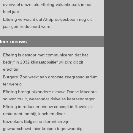
evenveel omzet als Efteling-vakantiepark in een
heel jaar
Efteling verwacht dat AI-Sprookjesboom nog dit
jaar geïntroduceerd wordt
eer nieuws
Efteling is gestopt met communiceren dat het
bedrijf in 2032 klimaatpositief wil zijn: dit zit
erachter
Burgers' Zoo werkt aan grootste zeegrasaquarium
ter wereld
Efteling brengt bijzondere nieuwe Danse Macabre-
souvenirs uit, waaronder duivelse kaarsendrager
Efteling introduceert nieuw concept in Raveleijn-
restaurant: ontbijt, lunch en diner
Bezoekers Belgische dierentuin zijn
gewaarschuwd: hier kruipen tegenwoordig