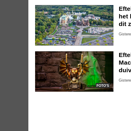
Eft
het 
dit 
Gistere
Eft
Mac
dui
Gistere
FOTO'S