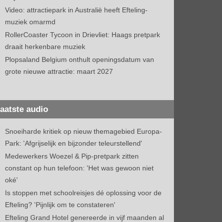
Video: attractiepark in Australië heeft Efteling-
muziek omarmd
RollerCoaster Tycoon in Drievliet: Haags pretpark
draait herkenbare muziek
Plopsaland Belgium onthult openingsdatum van
grote nieuwe attractie: maart 2027
aatste audio
Snoeiharde kritiek op nieuw themagebied Europa-
Park: 'Afgrijselijk en bijzonder teleurstellend'
Medewerkers Woezel & Pip-pretpark zitten
constant op hun telefoon: 'Het was gewoon niet
oké'
Is stoppen met schoolreisjes dé oplossing voor de
Efteling? 'Pijnlijk om te constateren'
Efteling Grand Hotel genereerde in vijf maanden al