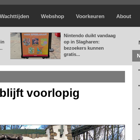
Wachttijden
Webshop
Voorkeuren
About
Nintendo duikt vandaag
in
op in Slagharen:
..
bezoekers kunnen
gratis...
N
blijft voorlopig