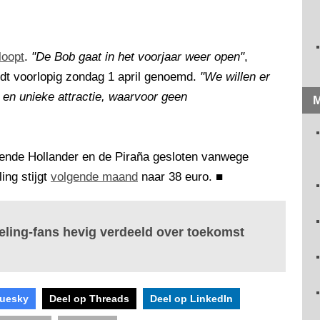
loopt
.
"De Bob gaat in het voorjaar weer open"
,
rdt voorlopig zondag 1 april genoemd.
"We willen er
 en unieke attractie, waarvoor geen
M
gende Hollander en de Piraña gesloten vanwege
ing stijgt
volgende maand
naar 38 euro.
■
ling-fans hevig verdeeld over toekomst
luesky
Deel op Threads
Deel op LinkedIn