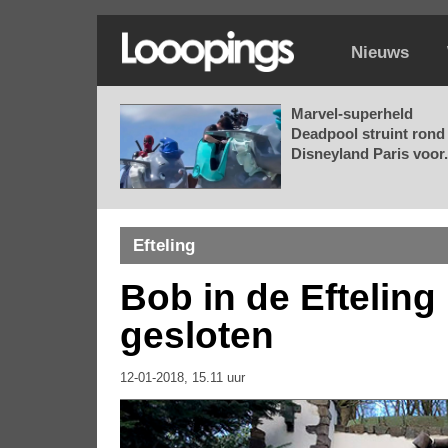
Nieuws
Marvel-superheld
Deadpool struint rond 
Disneyland Paris voor.
Efteling
Bob in de Efteling 
gesloten
12-01-2018, 15.11 uur