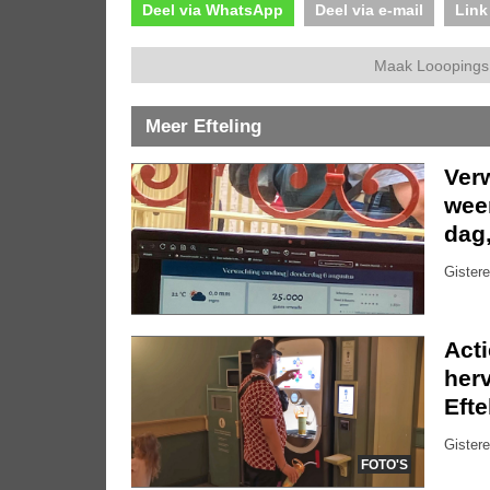
Deel via WhatsApp
Deel via e-mail
Link
Maak Looopings 
Meer Efteling
Ver
weer
dag
Gistere
Act
herv
Efte
Gistere
FOTO'S