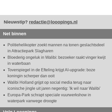
Nieuwstip?
redactie@looopings.nl
Net binnen
Politiehelikopter zoekt mannen na tonen geslachtsdeel
in Attractiepark Slagharen
Bloederig ongeluk in Walibi: bezoeker raakt vinger kwijt
in waterbaan
Toverspiegel in de Efteling krijgt AI-upgrade: boze
koningin scherper dan ooit
Walibi Holland grijpt op social media terug naar
iconische jingle uit jaren negentig: 'Ik wil naar Walibi'
Europa-Park schrapt speciale vuurwerkshow in
waterpark vanwege droogte
Volg Looopings