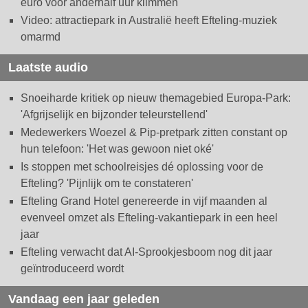
euro voor anderhalf uur klimmen
Video: attractiepark in Australië heeft Efteling-muziek
omarmd
Laatste audio
Snoeiharde kritiek op nieuw themagebied Europa-Park:
'Afgrijselijk en bijzonder teleurstellend'
Medewerkers Woezel & Pip-pretpark zitten constant op
hun telefoon: 'Het was gewoon niet oké'
Is stoppen met schoolreisjes dé oplossing voor de
Efteling? 'Pijnlijk om te constateren'
Efteling Grand Hotel genereerde in vijf maanden al
evenveel omzet als Efteling-vakantiepark in een heel
jaar
Efteling verwacht dat AI-Sprookjesboom nog dit jaar
geïntroduceerd wordt
Vandaag een jaar geleden