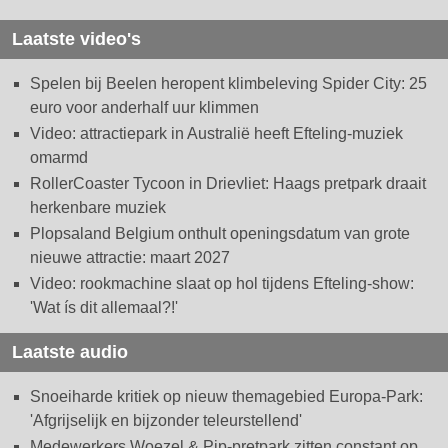
Laatste video's
Spelen bij Beelen heropent klimbeleving Spider City: 25
euro voor anderhalf uur klimmen
Video: attractiepark in Australië heeft Efteling-muziek
omarmd
RollerCoaster Tycoon in Drievliet: Haags pretpark draait
herkenbare muziek
Plopsaland Belgium onthult openingsdatum van grote
nieuwe attractie: maart 2027
Video: rookmachine slaat op hol tijdens Efteling-show:
'Wat ís dit allemaal?!'
Laatste audio
Snoeiharde kritiek op nieuw themagebied Europa-Park:
'Afgrijselijk en bijzonder teleurstellend'
Medewerkers Woezel & Pip-pretpark zitten constant op