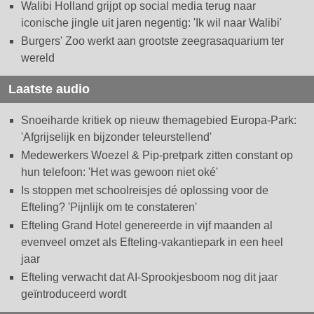
Walibi Holland grijpt op social media terug naar
iconische jingle uit jaren negentig: 'Ik wil naar Walibi'
Burgers' Zoo werkt aan grootste zeegrasaquarium ter
wereld
Laatste audio
Snoeiharde kritiek op nieuw themagebied Europa-Park:
'Afgrijselijk en bijzonder teleurstellend'
Medewerkers Woezel & Pip-pretpark zitten constant op
hun telefoon: 'Het was gewoon niet oké'
Is stoppen met schoolreisjes dé oplossing voor de
Efteling? 'Pijnlijk om te constateren'
Efteling Grand Hotel genereerde in vijf maanden al
evenveel omzet als Efteling-vakantiepark in een heel
jaar
Efteling verwacht dat AI-Sprookjesboom nog dit jaar
geïntroduceerd wordt