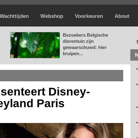
Wachttijden
Webshop
Voorkeuren
About
Bezoekers Belgische
dierentuin zijn
.
gewaarschuwd: hier
kruipen...
N
esenteert Disney-
neyland Paris