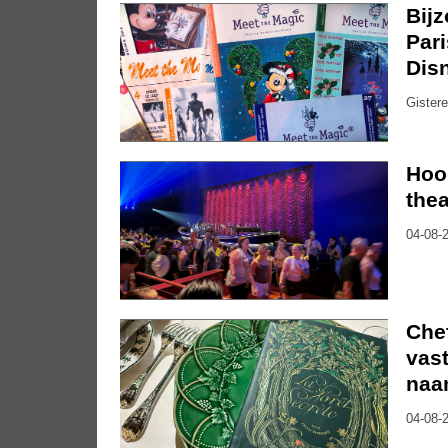
Bijz
Pari
Dis
Gistere
Hoo
thea
04-08-2
Che
vast
naa
04-08-2