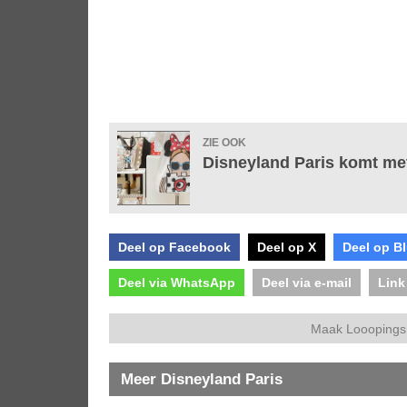
ZIE OOK
Disneyland Paris komt met
Deel op Facebook
Deel op X
Deel op B
Deel via WhatsApp
Deel via e-mail
Link
Maak Looopings 
Meer Disneyland Paris