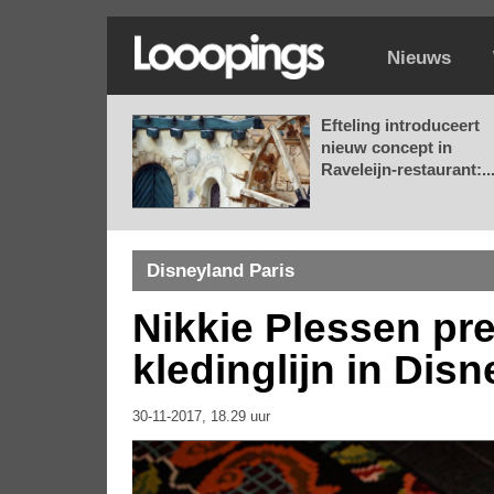
Nieuws
Efteling introduceert
nieuw concept in
Raveleijn-restaurant:..
Disneyland Paris
Nikkie Plessen pr
kledinglijn in Dis
30-11-2017, 18.29 uur