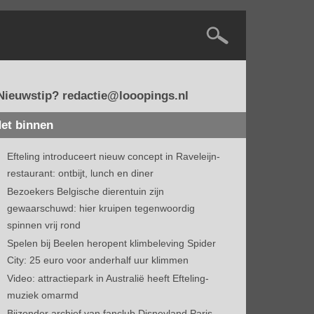
Nieuwstip? redactie@looopings.nl
et binnen
Efteling introduceert nieuw concept in Raveleijn-
restaurant: ontbijt, lunch en diner
Bezoekers Belgische dierentuin zijn
gewaarschuwd: hier kruipen tegenwoordig
spinnen vrij rond
Spelen bij Beelen heropent klimbeleving Spider
City: 25 euro voor anderhalf uur klimmen
Video: attractiepark in Australië heeft Efteling-
muziek omarmd
Bijzonder archief van fanclub Disneyland Paris