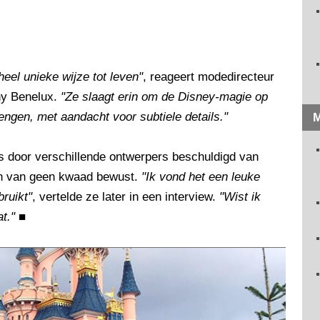
heel unieke wijze tot leven"
, reageert modedirecteur
y Benelux.
"Ze slaagt erin om de Disney-magie op
engen, met aandacht voor subtiele details."
M
 door verschillende ontwerpers beschuldigd van
gen van geen kwaad bewust.
"Ik vond het een leuke
bruikt"
, vertelde ze later in een interview.
"Wist ik
t."
■