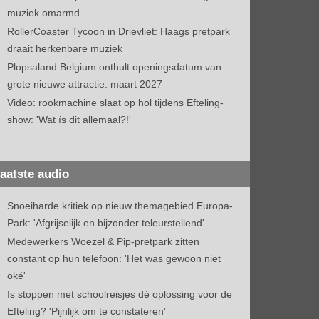
muziek omarmd
RollerCoaster Tycoon in Drievliet: Haags pretpark
draait herkenbare muziek
Plopsaland Belgium onthult openingsdatum van
grote nieuwe attractie: maart 2027
Video: rookmachine slaat op hol tijdens Efteling-
show: 'Wat ís dit allemaal?!'
aatste audio
Snoeiharde kritiek op nieuw themagebied Europa-
Park: 'Afgrijselijk en bijzonder teleurstellend'
Medewerkers Woezel & Pip-pretpark zitten
constant op hun telefoon: 'Het was gewoon niet
oké'
Is stoppen met schoolreisjes dé oplossing voor de
Efteling? 'Pijnlijk om te constateren'