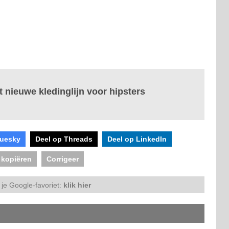
 nieuwe kledinglijn voor hipsters
luesky
Deel op Threads
Deel op LinkedIn
 kopiëren
Corrigeer
je Google-favoriet:
klik hier