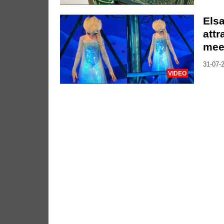
Elsa
attr
mee
31-07-2
VIDEO