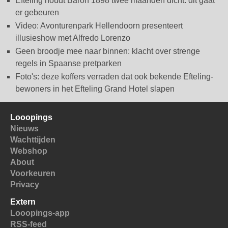
Efteling houdt Baron 1898 twee maanden dicht: dit gaat
er gebeuren
Video: Avonturenpark Hellendoorn presenteert
illusieshow met Alfredo Lorenzo
Geen broodje mee naar binnen: klacht over strenge
regels in Spaanse pretparken
Foto's: deze koffers verraden dat ook bekende Efteling-
bewoners in het Efteling Grand Hotel slapen
Looopings
Nieuws
Wachttijden
Webshop
About
Voorkeuren
Privacy
Extern
Looopings-app
RSS-feed