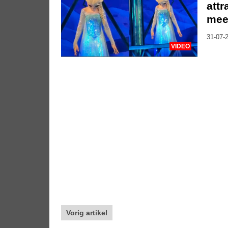
attr
mee
31-07-2
VIDEO
Vorig artikel