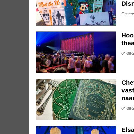
Dis
Gistere
Hoo
thea
04-08-2
Che
vast
naa
04-08-2
Elsa