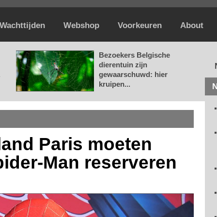
Wachttijden
Webshop
Voorkeuren
About
Bezoekers Belgische
dierentuin zijn
.
gewaarschuwd: hier
kruipen...
N
land Paris moeten
ider-Man reserveren