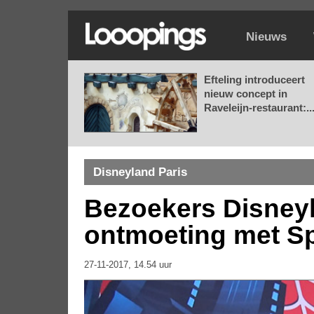
Nieuws
Efteling introduceert
nieuw concept in
Raveleijn-restaurant:..
Disneyland Paris
Bezoekers Disney
ontmoeting met Sp
27-11-2017, 14.54 uur