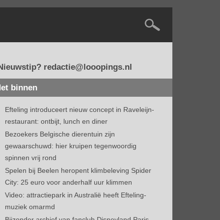
Nieuwstip? redactie@looopings.nl
et binnen
Efteling introduceert nieuw concept in Raveleijn-
restaurant: ontbijt, lunch en diner
Bezoekers Belgische dierentuin zijn
gewaarschuwd: hier kruipen tegenwoordig
spinnen vrij rond
Spelen bij Beelen heropent klimbeleving Spider
City: 25 euro voor anderhalf uur klimmen
Video: attractiepark in Australië heeft Efteling-
muziek omarmd
Bijzonder archief van fanclub Disneyland Paris