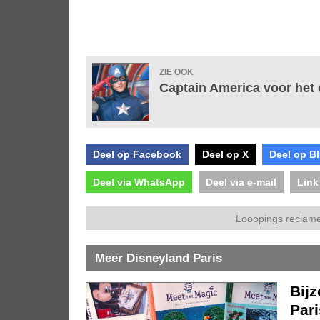
ZIE OOK
Captain America voor het e
Deel op Facebook
Deel op X
Deel op B
Deel via WhatsApp
Deel via e-mail
Link
Looopings reclame
Meer Disneyland Paris
Bijz
Pari