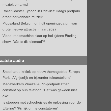
muziek omarmd
RollerCoaster Tycoon in Drievliet: Haags pretpark
draait herkenbare muziek
Plopsaland Belgium onthult openingsdatum van
grote nieuwe attractie: maart 2027
Video: rookmachine slaat op hol tijdens Efteling-
show: 'Wat ís dit allemaal?!'
aatste audio
Snoeiharde kritiek op nieuw themagebied Europa-
Park: 'Afgrijselijk en bijzonder teleurstellend'
Medewerkers Woezel & Pip-pretpark zitten
constant op hun telefoon: 'Het was gewoon niet
oké'
Is stoppen met schoolreisjes dé oplossing voor de
Efteling? 'Pijnlijk om te constateren'