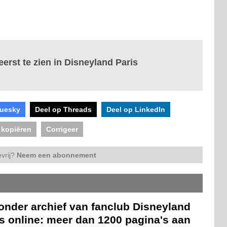
erst te zien in Disneyland Paris
luesky
Deel op Threads
Deel op LinkedIn
 kopiëren
Corrigeer
vrij?
Neem een abonnement
onder archief van fanclub Disneyland
s online: meer dan 1200 pagina's aan