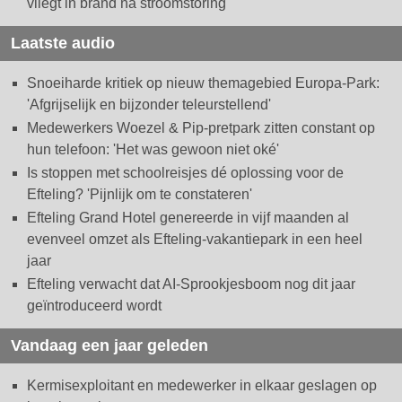
vliegt in brand na stroomstoring
Laatste audio
Snoeiharde kritiek op nieuw themagebied Europa-Park:
'Afgrijselijk en bijzonder teleurstellend'
Medewerkers Woezel & Pip-pretpark zitten constant op
hun telefoon: 'Het was gewoon niet oké'
Is stoppen met schoolreisjes dé oplossing voor de
Efteling? 'Pijnlijk om te constateren'
Efteling Grand Hotel genereerde in vijf maanden al
evenveel omzet als Efteling-vakantiepark in een heel
jaar
Efteling verwacht dat AI-Sprookjesboom nog dit jaar
geïntroduceerd wordt
Vandaag een jaar geleden
Kermisexploitant en medewerker in elkaar geslagen op