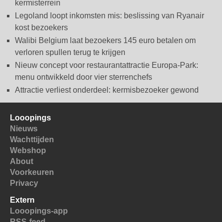
kermisterrein
Legoland loopt inkomsten mis: beslissing van Ryanair
kost bezoekers
Walibi Belgium laat bezoekers 145 euro betalen om
verloren spullen terug te krijgen
Nieuw concept voor restaurantattractie Europa-Park:
menu ontwikkeld door vier sterrenchefs
Attractie verliest onderdeel: kermisbezoeker gewond
Looopings
Nieuws
Wachttijden
Webshop
About
Voorkeuren
Privacy
Extern
Looopings-app
RSS-feed