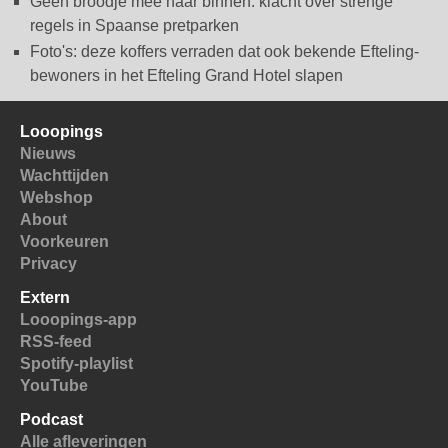
Geen broodje mee naar binnen: klacht over strenge
regels in Spaanse pretparken
Foto's: deze koffers verraden dat ook bekende Efteling-
bewoners in het Efteling Grand Hotel slapen
Looopings
Nieuws
Wachttijden
Webshop
About
Voorkeuren
Privacy
Extern
Looopings-app
RSS-feed
Spotify-playlist
YouTube
Podcast
Alle afleveringen