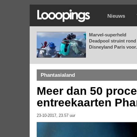
Nieuws
Marvel-superheld
Deadpool struint rond 
Disneyland Paris voor.
Phantasialand
Meer dan 50 proce
entreekaarten Pha
23-10-2017, 23.57 uur