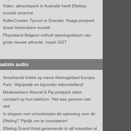
Video: attractiepark in Australië heeft Efteling-
muziek omarmd
RollerCoaster Tycoon in Drievliet: Haags pretpark
draait herkenbare muziek
Plopsaland Belgium onthult openingsdatum van
grote nieuwe attractie: maart 2027
aatste audio
Snoeiharde kritiek op nieuw themagebied Europa-
Park: 'Afgrijselijk en bijzonder teleurstellend'
Medewerkers Woezel & Pip-pretpark zitten
constant op hun telefoon: 'Het was gewoon niet
oké'
Is stoppen met schoolreisjes dé oplossing voor de
Efteling? 'Pijnlijk om te constateren'
Efteling Grand Hotel genereerde in vijf maanden al