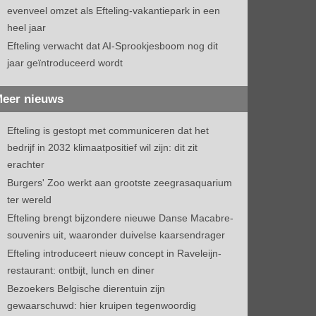
evenveel omzet als Efteling-vakantiepark in een
heel jaar
Efteling verwacht dat AI-Sprookjesboom nog dit
jaar geïntroduceerd wordt
eer nieuws
Efteling is gestopt met communiceren dat het
bedrijf in 2032 klimaatpositief wil zijn: dit zit
erachter
Burgers' Zoo werkt aan grootste zeegrasaquarium
ter wereld
Efteling brengt bijzondere nieuwe Danse Macabre-
souvenirs uit, waaronder duivelse kaarsendrager
Efteling introduceert nieuw concept in Raveleijn-
restaurant: ontbijt, lunch en diner
Bezoekers Belgische dierentuin zijn
gewaarschuwd: hier kruipen tegenwoordig