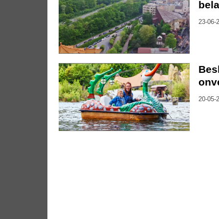
bela
23-06-2
Besl
onv
20-05-2