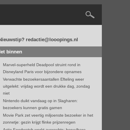
Nieuwstip? redactie@looopings.nl
et binnen
Marvel-superheld Deadpool struint rond in
Disneyland Paris voor bijzondere opnames
Verwachte bezoekersaantallen Efteling weer
uitgelekt: vrijdag wordt een drukke dag, zondag
niet
Nintendo duikt vandaag op in Slagharen:
bezoekers kunnen gratis gamen
Movie Park zet veertig miljoenste bezoeker in het
zonnetje: gezin krijgt flinke prijzenregen
Actie Foodwatch werkt averechts: hervulbare