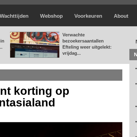
Wachttijden
Webshop
Voorkeuren
About
Verwachte
in
bezoekersaantallen
..
Efteling weer uitgelekt:
vrijdag...
N
nt korting op
ntasialand