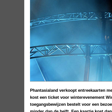
Phantasialand verkoopt entreekaarten me
kost een ticket voor winterevenement Wi
toegangsbewijzen bestelt voor een bezoe
minder dan de helft. Een kaartje kost da