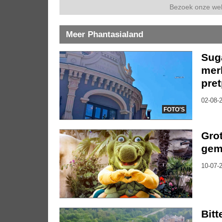
Bezoek onze we
Meer Phantasialand
Sug
mer
pre
02-08-2
FOTO'S
Grot
gem
10-07-2
Bitt