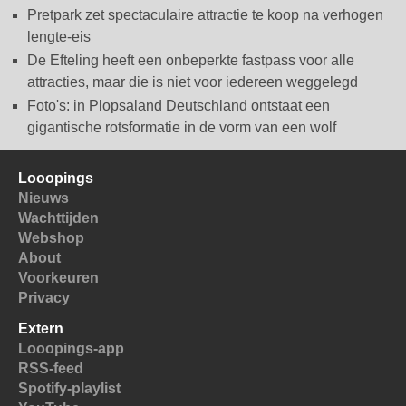
Pretpark zet spectaculaire attractie te koop na verhogen
lengte-eis
De Efteling heeft een onbeperkte fastpass voor alle
attracties, maar die is niet voor iedereen weggelegd
Foto's: in Plopsaland Deutschland ontstaat een
gigantische rotsformatie in de vorm van een wolf
Looopings
Nieuws
Wachttijden
Webshop
About
Voorkeuren
Privacy
Extern
Looopings-app
RSS-feed
Spotify-playlist