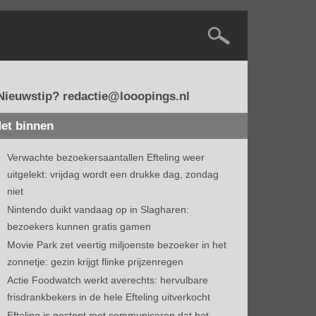
Nieuwstip? redactie@looopings.nl
et binnen
Verwachte bezoekersaantallen Efteling weer
uitgelekt: vrijdag wordt een drukke dag, zondag
niet
Nintendo duikt vandaag op in Slagharen:
bezoekers kunnen gratis gamen
Movie Park zet veertig miljoenste bezoeker in het
zonnetje: gezin krijgt flinke prijzenregen
Actie Foodwatch werkt averechts: hervulbare
frisdrankbekers in de hele Efteling uitverkocht
Efteling is gestopt met communiceren dat het