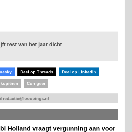
jft rest van het jaar dicht
luesky
Deel op Threads
Deel op LinkedIn
 kopiëren
Corrigeer
il
redactie@looopings.nl
ibi Holland vraagt vergunning aan voor