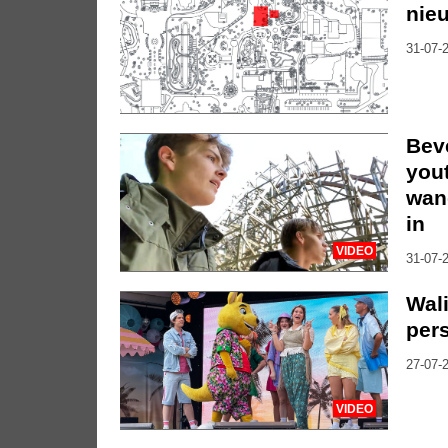
nieu
31-07-2
Bev
you
wan
in
VIDEO
31-07-2
Wali
per
27-07-2
VIDEO