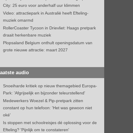
City: 25 euro voor anderhalf uur klimmen
Video: attractiepark in Australië heeft Efteling-
muziek omarmd
RollerCoaster Tycoon in Drievliet: Haags pretpark
draait herkenbare muziek
Plopsaland Belgium onthult openingsdatum van
grote nieuwe attractie: maart 2027
aatste audio
Snoeiharde kritiek op nieuw themagebied Europa-
Park: 'Afgrijselijk en bijzonder teleurstellend'
Medewerkers Woezel & Pip-pretpark zitten
constant op hun telefoon: 'Het was gewoon niet
oké'
Is stoppen met schoolreisjes dé oplossing voor de
Efteling? 'Pijnlijk om te constateren'