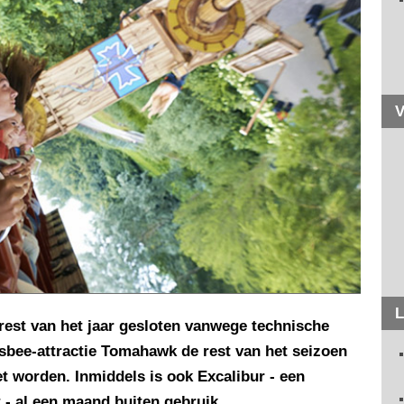
V
L
e rest van het jaar gesloten vanwege technische
sbee-attractie Tomahawk de rest van het seizoen
t worden. Inmiddels is ook Excalibur - een
- al een maand buiten gebruik.