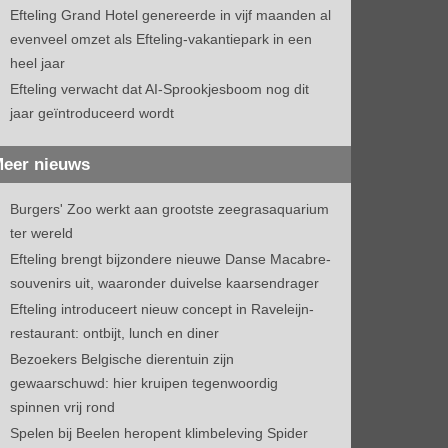
Efteling Grand Hotel genereerde in vijf maanden al
evenveel omzet als Efteling-vakantiepark in een
heel jaar
Efteling verwacht dat AI-Sprookjesboom nog dit
jaar geïntroduceerd wordt
eer nieuws
Burgers' Zoo werkt aan grootste zeegrasaquarium
ter wereld
Efteling brengt bijzondere nieuwe Danse Macabre-
souvenirs uit, waaronder duivelse kaarsendrager
Efteling introduceert nieuw concept in Raveleijn-
restaurant: ontbijt, lunch en diner
Bezoekers Belgische dierentuin zijn
gewaarschuwd: hier kruipen tegenwoordig
spinnen vrij rond
Spelen bij Beelen heropent klimbeleving Spider