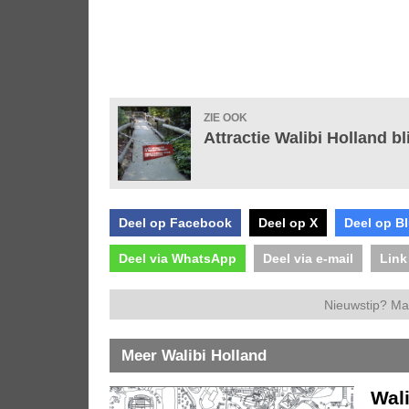
ZIE OOK
Attractie Walibi Holland bli
Deel op Facebook
Deel op X
Deel op B
Deel via WhatsApp
Deel via e-mail
Link
Nieuwstip? Ma
Meer Walibi Holland
Wal