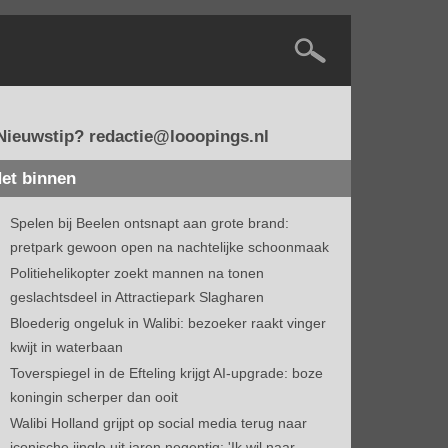
Nieuwstip? redactie@looopings.nl
et binnen
Spelen bij Beelen ontsnapt aan grote brand:
pretpark gewoon open na nachtelijke schoonmaak
Politiehelikopter zoekt mannen na tonen
geslachtsdeel in Attractiepark Slagharen
Bloederig ongeluk in Walibi: bezoeker raakt vinger
kwijt in waterbaan
Toverspiegel in de Efteling krijgt AI-upgrade: boze
koningin scherper dan ooit
Walibi Holland grijpt op social media terug naar
iconische jingle uit jaren negentig: 'Ik wil naar