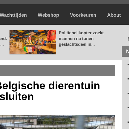
Wachttijden
Webshop
Voorkeuren
About
Politiehelikopter zoekt
and:
mannen na tonen
..
geslachtsdeel in...
N
 Belgische dierentuin
sluiten