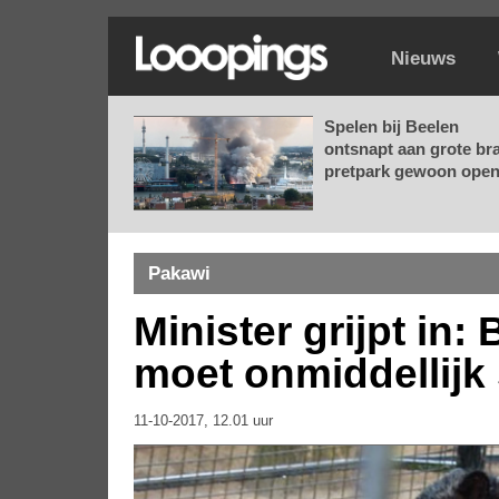
Nieuws
Spelen bij Beelen
ontsnapt aan grote br
pretpark gewoon open.
Pakawi
Minister grijpt in:
moet onmiddellijk 
11-10-2017, 12.01 uur