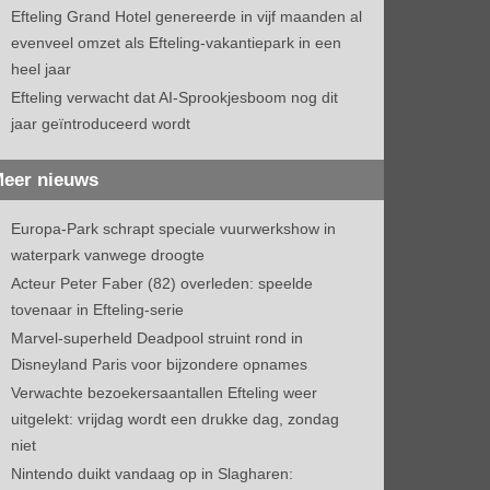
Efteling Grand Hotel genereerde in vijf maanden al
evenveel omzet als Efteling-vakantiepark in een
heel jaar
Efteling verwacht dat AI-Sprookjesboom nog dit
jaar geïntroduceerd wordt
eer nieuws
Europa-Park schrapt speciale vuurwerkshow in
waterpark vanwege droogte
Acteur Peter Faber (82) overleden: speelde
tovenaar in Efteling-serie
Marvel-superheld Deadpool struint rond in
Disneyland Paris voor bijzondere opnames
Verwachte bezoekersaantallen Efteling weer
uitgelekt: vrijdag wordt een drukke dag, zondag
niet
Nintendo duikt vandaag op in Slagharen: