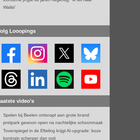
Walibi'
olg Looopings
aatste video's
Spelen bij Beelen ontsnapt aan grote brand:
pretpark gewoon open na nachtelijke schoonmaak
Toverspiegel in de Efteling krijgt AI-upgrade: boze
koningin scherper dan ooit