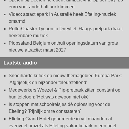
euro voor anderhalf uur klimmen
Video: attractiepark in Australië heeft Efteling-muziek
omarmd
RollerCoaster Tycoon in Drievliet: Haags pretpark draait
herkenbare muziek
Plopsaland Belgium onthult openingsdatum van grote
nieuwe attractie: maart 2027
Laatste audio
Snoeiharde kritiek op nieuw themagebied Europa-Park:
'Afgrijselijk en bijzonder teleurstellend'
Medewerkers Woezel & Pip-pretpark zitten constant op
hun telefoon: 'Het was gewoon niet oké'
Is stoppen met schoolreisjes dé oplossing voor de
Efteling? 'Pijnlijk om te constateren'
Efteling Grand Hotel genereerde in vijf maanden al
evenveel omzet als Efteling-vakantiepark in een heel