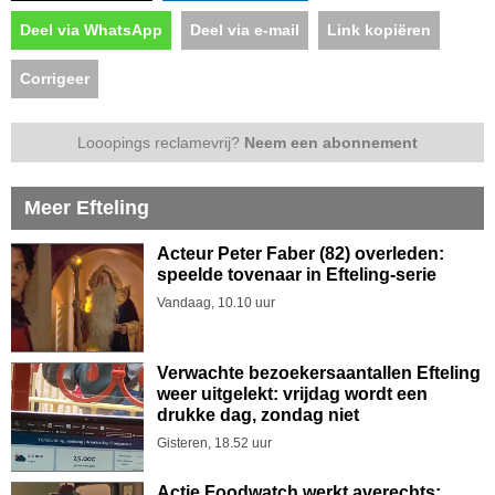
Deel via WhatsApp
Deel via e-mail
Link kopiëren
Corrigeer
Looopings reclamevrij?
Neem een abonnement
Meer Efteling
Acteur Peter Faber (82) overleden:
speelde tovenaar in Efteling-serie
Vandaag, 10.10 uur
Verwachte bezoekersaantallen Efteling
weer uitgelekt: vrijdag wordt een
drukke dag, zondag niet
Gisteren, 18.52 uur
Actie Foodwatch werkt averechts: