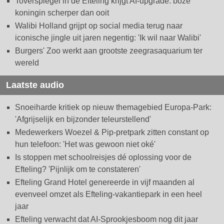
Toverspiegel in de Efteling krijgt AI-upgrade: boze
koningin scherper dan ooit
Walibi Holland grijpt op social media terug naar
iconische jingle uit jaren negentig: 'Ik wil naar Walibi'
Burgers' Zoo werkt aan grootste zeegrasaquarium ter
wereld
Laatste audio
Snoeiharde kritiek op nieuw themagebied Europa-Park:
'Afgrijselijk en bijzonder teleurstellend'
Medewerkers Woezel & Pip-pretpark zitten constant op
hun telefoon: 'Het was gewoon niet oké'
Is stoppen met schoolreisjes dé oplossing voor de
Efteling? 'Pijnlijk om te constateren'
Efteling Grand Hotel genereerde in vijf maanden al
evenveel omzet als Efteling-vakantiepark in een heel
jaar
Efteling verwacht dat AI-Sprookjesboom nog dit jaar