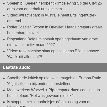
Spelen bij Beelen heropent klimbeleving Spider City: 25
euro voor anderhalf uur klimmen
Video: attractiepark in Australië heeft Efteling-muziek
omarmd
RollerCoaster Tycoon in Drievliet: Haags pretpark draait
herkenbare muziek
Plopsaland Belgium onthult openingsdatum van grote
nieuwe attractie: maart 2027
Video: rookmachine slaat op hol tijdens Efteling-show:
'Wat ís dit allemaal?!'
Laatste audio
Snoeiharde kritiek op nieuw themagebied Europa-Park:
'Afgrijselijk en bijzonder teleurstellend'
Medewerkers Woezel & Pip-pretpark zitten constant op
hun telefoon: 'Het was gewoon niet oké'
Is stoppen met schoolreisjes dé oplossing voor de