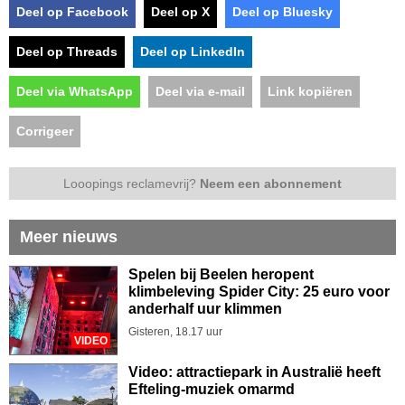
Deel op Facebook
Deel op X
Deel op Bluesky
Deel op Threads
Deel op LinkedIn
Deel via WhatsApp
Deel via e-mail
Link kopiëren
Corrigeer
Looopings reclamevrij?
Neem een abonnement
Meer nieuws
Spelen bij Beelen heropent
klimbeleving Spider City: 25 euro voor
anderhalf uur klimmen
Gisteren, 18.17 uur
VIDEO
Video: attractiepark in Australië heeft
Efteling-muziek omarmd