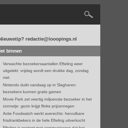
Nieuwstip? redactie@looopings.nl
et binnen
Verwachte bezoekersaantallen Efteling weer
uitgelekt: vrijdag wordt een drukke dag, zondag
niet
Nintendo duikt vandaag op in Slagharen:
bezoekers kunnen gratis gamen
Movie Park zet veertig miljoenste bezoeker in het
zonnetje: gezin krijgt flinke prijzenregen
Actie Foodwatch werkt averechts: hervulbare
frisdrankbekers in de hele Efteling uitverkocht
Efteling is gestopt met communiceren dat het