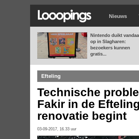
Nieuws
Nintendo duikt vanda
op in Slagharen:
bezoekers kunnen
gratis...
Efteling
Technische proble
Fakir in de Eftelin
renovatie begint
03-09-2017, 16.33 uur