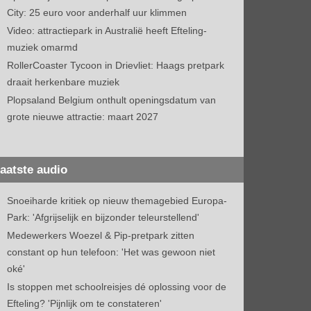
City: 25 euro voor anderhalf uur klimmen
Video: attractiepark in Australië heeft Efteling-
muziek omarmd
RollerCoaster Tycoon in Drievliet: Haags pretpark
draait herkenbare muziek
Plopsaland Belgium onthult openingsdatum van
grote nieuwe attractie: maart 2027
aatste audio
Snoeiharde kritiek op nieuw themagebied Europa-
Park: 'Afgrijselijk en bijzonder teleurstellend'
Medewerkers Woezel & Pip-pretpark zitten
constant op hun telefoon: 'Het was gewoon niet
oké'
Is stoppen met schoolreisjes dé oplossing voor de
Efteling? 'Pijnlijk om te constateren'