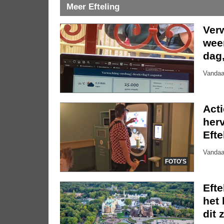
Meer Efteling
Ver
weer
dag
Vandaa
Act
herv
Efte
Vandaa
FOTO'S
Eft
het 
dit 