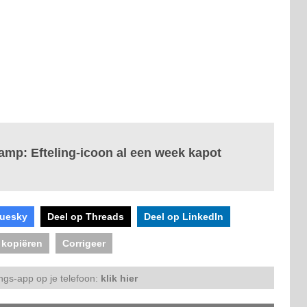
mp: Efteling-icoon al een week kapot
luesky
Deel op Threads
Deel op LinkedIn
 kopiëren
Corrigeer
ngs-app op je telefoon:
klik hier