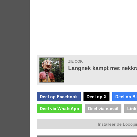
ZIE OOK
Langnek kampt met nekkra
Deel op Facebook
Deel op X
Deel op B
Deel via WhatsApp
Deel via e-mail
Link
Installeer de Looopi