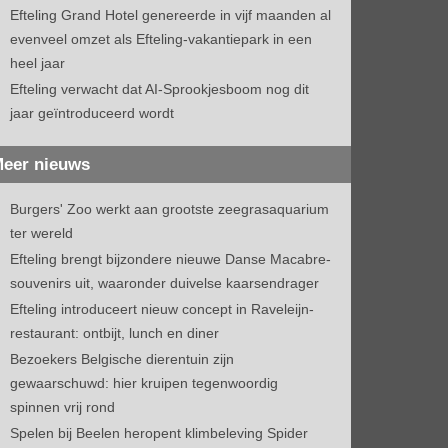
Efteling Grand Hotel genereerde in vijf maanden al
evenveel omzet als Efteling-vakantiepark in een
heel jaar
Efteling verwacht dat AI-Sprookjesboom nog dit
jaar geïntroduceerd wordt
eer nieuws
Burgers' Zoo werkt aan grootste zeegrasaquarium
ter wereld
Efteling brengt bijzondere nieuwe Danse Macabre-
souvenirs uit, waaronder duivelse kaarsendrager
Efteling introduceert nieuw concept in Raveleijn-
restaurant: ontbijt, lunch en diner
Bezoekers Belgische dierentuin zijn
gewaarschuwd: hier kruipen tegenwoordig
spinnen vrij rond
Spelen bij Beelen heropent klimbeleving Spider