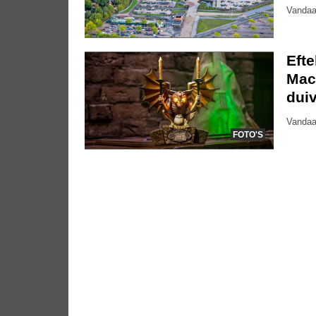
Vandaa
Eft
Mac
dui
Vandaa
FOTO'S