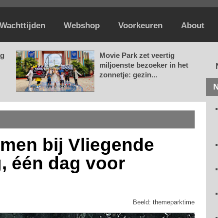
Wachttijden
Webshop
Voorkeuren
About
ag
Movie Park zet veertig
miljoenste bezoeker in het
zonnetje: gezin...
N
men bij Vliegende
g, één dag voor
Beeld: themeparktime