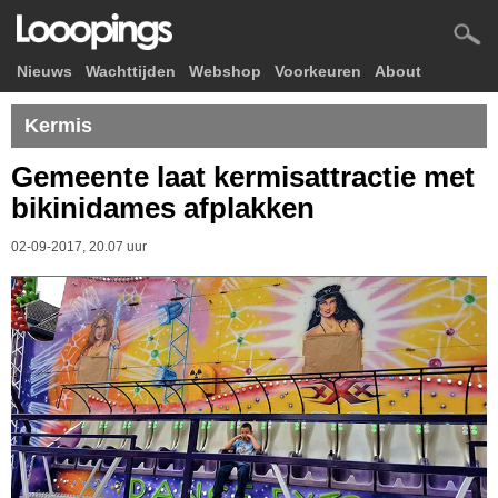
Nieuws
Wachttijden
Webshop
Voorkeuren
About
Kermis
Gemeente laat kermisattractie met
bikinidames afplakken
02-09-2017, 20.07 uur