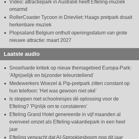
Video: attractiepark in Australië heeft Efteling-muziek
omarmd
RollerCoaster Tycoon in Drievliet: Haags pretpark draait
herkenbare muziek
Plopsaland Belgium onthult openingsdatum van grote
nieuwe attractie: maart 2027
Laatste audio
Snoeiharde kritiek op nieuw themagebied Europa-Park:
'Afgrijselijk en bijzonder teleurstellend'
Medewerkers Woezel & Pip-pretpark zitten constant op
hun telefoon: 'Het was gewoon niet oké'
Is stoppen met schoolreisjes dé oplossing voor de
Efteling? 'Pijnlijk om te constateren'
Efteling Grand Hotel genereerde in vijf maanden al
evenveel omzet als Efteling-vakantiepark in een heel
jaar
Efteling verwacht dat AI-Sprookjesboom nog dit jaar