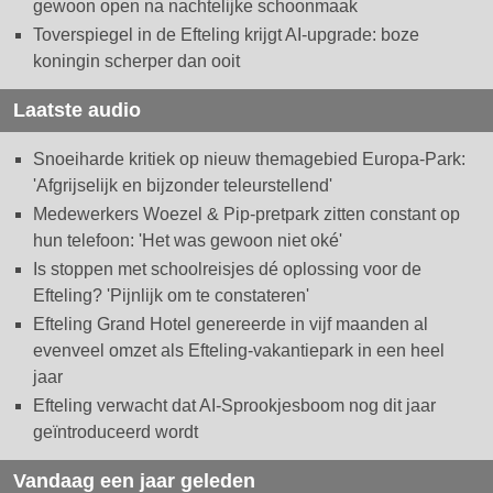
gewoon open na nachtelijke schoonmaak
Toverspiegel in de Efteling krijgt AI-upgrade: boze
koningin scherper dan ooit
Laatste audio
Snoeiharde kritiek op nieuw themagebied Europa-Park:
'Afgrijselijk en bijzonder teleurstellend'
Medewerkers Woezel & Pip-pretpark zitten constant op
hun telefoon: 'Het was gewoon niet oké'
Is stoppen met schoolreisjes dé oplossing voor de
Efteling? 'Pijnlijk om te constateren'
Efteling Grand Hotel genereerde in vijf maanden al
evenveel omzet als Efteling-vakantiepark in een heel
jaar
Efteling verwacht dat AI-Sprookjesboom nog dit jaar
geïntroduceerd wordt
Vandaag een jaar geleden