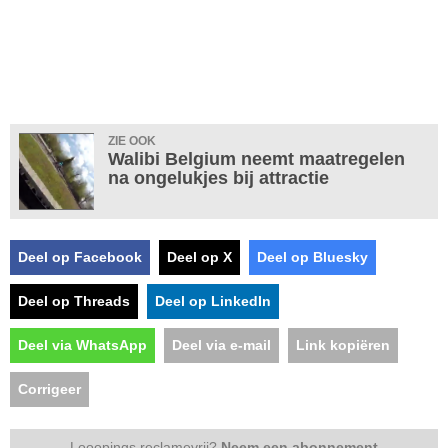
ZIE OOK
Walibi Belgium neemt maatregelen
na ongelukjes bij attractie
Deel op Facebook
Deel op X
Deel op Bluesky
Deel op Threads
Deel op LinkedIn
Deel via WhatsApp
Deel via e-mail
Link kopiëren
Corrigeer
Looopings reclamevrij?
Neem een abonnement