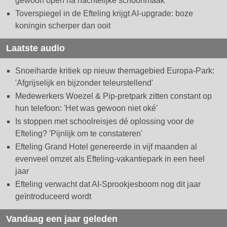
gewoon open na nachtelijke schoonmaak
Toverspiegel in de Efteling krijgt AI-upgrade: boze
koningin scherper dan ooit
Laatste audio
Snoeiharde kritiek op nieuw themagebied Europa-Park:
'Afgrijselijk en bijzonder teleurstellend'
Medewerkers Woezel & Pip-pretpark zitten constant op
hun telefoon: 'Het was gewoon niet oké'
Is stoppen met schoolreisjes dé oplossing voor de
Efteling? 'Pijnlijk om te constateren'
Efteling Grand Hotel genereerde in vijf maanden al
evenveel omzet als Efteling-vakantiepark in een heel
jaar
Efteling verwacht dat AI-Sprookjesboom nog dit jaar
geïntroduceerd wordt
Vandaag een jaar geleden