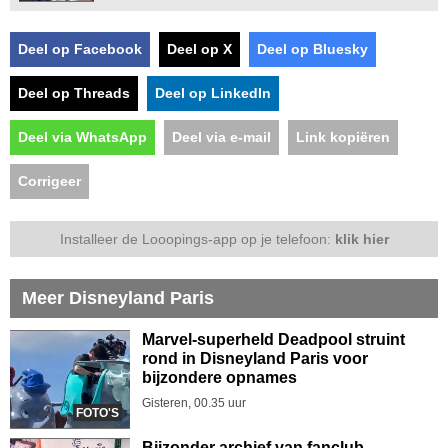
Deel op Facebook
Deel op X
Deel op Bluesky
Deel op Threads
Deel op LinkedIn
Deel via WhatsApp
Deel via e-mail
Link kopiëren
Corrigeer
Installeer de Looopings-app op je telefoon:
klik hier
Meer Disneyland Paris
Marvel-superheld Deadpool struint
rond in Disneyland Paris voor
bijzondere opnames
Gisteren, 00.35 uur
FOTO'S
Bijzonder archief van fanclub